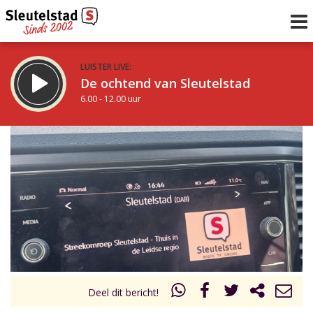
LUISTER LIVE:
De ochtend van Sleutelstad
6.00 - 12.00 uur
STRAKS:
De middag van Sleutelstad
12.00 - 18.00 uur
uur 1 van 0
Vorig uur
Volgend uur
Inklappen
Deel dit bericht!