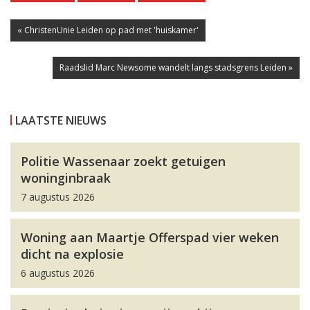
« ChristenUnie Leiden op pad met 'huiskamer'
Raadslid Marc Newsome wandelt langs stadsgrens Leiden »
LAATSTE NIEUWS
Politie Wassenaar zoekt getuigen
woninginbraak
7 augustus 2026
Woning aan Maartje Offerspad vier weken
dicht na explosie
6 augustus 2026