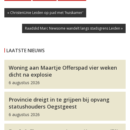
« ChristenUnie Leiden op pad met 'huiskamer'
Raadslid Marc Newsome wandelt langs stadsgrens Leiden »
LAATSTE NIEUWS
Woning aan Maartje Offerspad vier weken
dicht na explosie
6 augustus 2026
Provincie dreigt in te grijpen bij opvang
statushouders Oegstgeest
6 augustus 2026