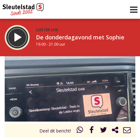
LUISTER LIVE:
De donderdagavond met Sophie
19.00 - 21.00 uur
STRAKS:
De avond van Sleutelstad
21.00 - 0.00 uur
uur 1 van 0
Vorig uur
Volgend uur
Inklappen
Deel dit bericht!