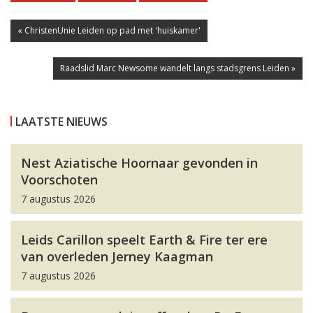
« ChristenUnie Leiden op pad met 'huiskamer'
Raadslid Marc Newsome wandelt langs stadsgrens Leiden »
LAATSTE NIEUWS
Nest Aziatische Hoornaar gevonden in
Voorschoten
7 augustus 2026
Leids Carillon speelt Earth & Fire ter ere
van overleden Jerney Kaagman
7 augustus 2026