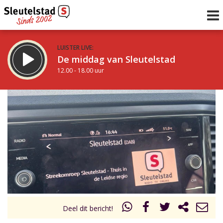
LUISTER LIVE:
De middag van Sleutelstad
12.00 - 18.00 uur
STRAKS:
De vrijdagavond met Keanu
18.00 - 19.00 uur
uur 1 van 0
Vorig uur
Volgend uur
Inklappen
Deel dit bericht!