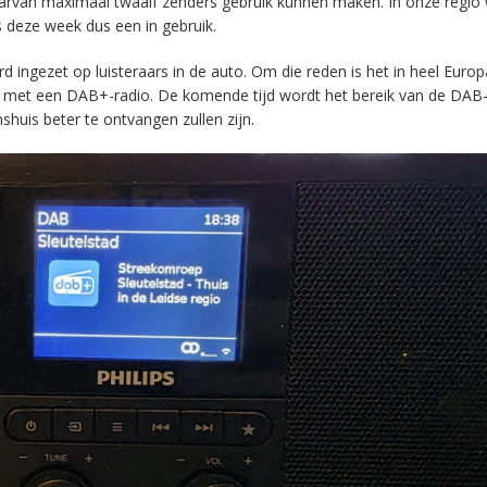
aarvan maximaal twaalf zenders gebruik kunnen maken. In onze regio
s deze week dus een in gebruik.
ingezet op luisteraars in de auto. Om die reden is het in heel Europ
en met een DAB+-radio. De komende tijd wordt het bereik van de DAB
huis beter te ontvangen zullen zijn.