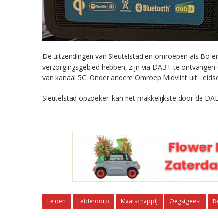
De uitzendingen van Sleutelstad en omroepen als Bo en 
verzorgingsgebied hebben, zijn via DAB+ te ontvangen
van kanaal 5C. Onder andere Omroep Midvliet uit Leids
Sleutelstad opzoeken kan het makkelijkste door de DAB
Leiden
Leiderdorp
Maatschappij
Oegstgeest
R