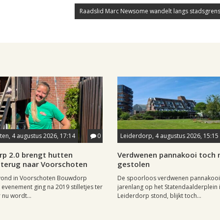
Raadslid Marc Newsome wandelt langs stadsgrens
en, 4 augustus 2026, 17:14
0
Leiderdorp, 4 augustus 2026, 15:15
p 2.0 brengt hutten
Verdwenen pannakooi toch n
terug naar Voorschoten
gestolen
 vond in Voorschoten Bouwdorp
De spoorloos verdwenen pannakooi
 evenement ging na 2019 stilletjes ter
jarenlang op het Statendaalderplein 
 nu wordt...
Leiderdorp stond, blijkt toch...