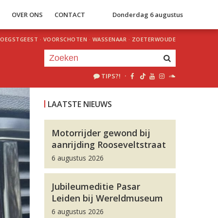
S
OVER ONS
CONTACT
Donderdag 6 augustus
OEGSTGEEST
·
VOORSCHOTEN
·
WASSENAAR
·
ZOETERWOUDE
TIPS?!
·
Je luistert nu naar
uur 1 van 0
LAATSTE NIEUWS
«
Vorig uur
Volgend uur
»
Motorrijder gewond bij
aanrijding Rooseveltstraat
6 augustus 2026
Jubileumeditie Pasar
Leiden bij Wereldmuseum
6 augustus 2026