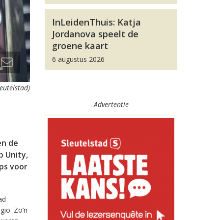
InLeidenThuis: Katja
Jordanova speelt de
groene kaart
6 augustus 2026
leutelstad)
Advertentie
en de
 Unity,
pps voor
ad
gio. Zo’n