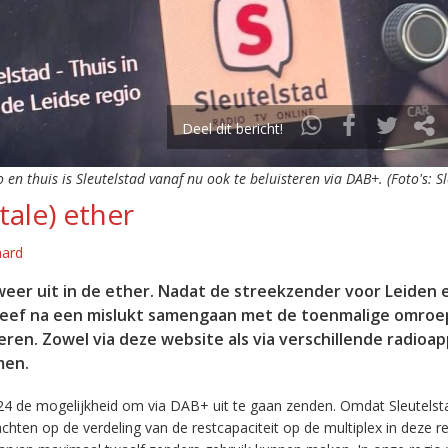
Deel dit bericht!
o en thuis is Sleutelstad vanaf nu ook te beluisteren via DAB+. (Foto's: S
tale) ether
aard
eer uit in de ether. Nadat de streekzender voor Leiden 
leef na een mislukt samengaan met de toenmalige omroep
eren. Zowel via deze website als via verschillende radioa
men.
24 de mogelijkheid om via DAB+ uit te gaan zenden. Omdat Sleutelst
en op de verdeling van de restcapaciteit op de multiplex in deze re