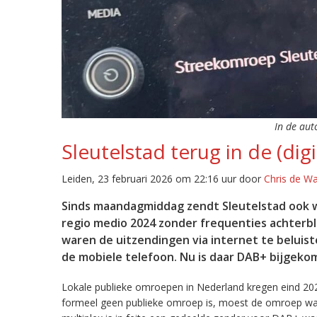
In de aut
Sleutelstad terug in de (digi
Leiden, 23 februari 2026 om 22:16 uur door
Chris de W
Sinds maandagmiddag zendt Sleutelstad ook w
regio medio 2024 zonder frequenties achterb
waren de uitzendingen via internet te beluist
de mobiele telefoon. Nu is daar DAB+ bijgeko
Lokale publieke omroepen in Nederland kregen eind 20
formeel geen publieke omroep is, moest de omroep wacht