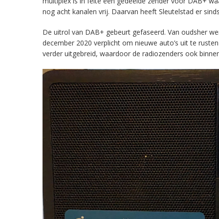
multiplex is in feite een gedeelde zender voor DAB+ w
nog acht kanalen vrij. Daarvan heeft Sleutelstad er sind
De uitrol van DAB+ gebeurt gefaseerd. Van oudsher werd 
december 2020 verplicht om nieuwe auto’s uit te rust
verder uitgebreid, waardoor de radiozenders ook binnens