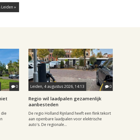
 Leiden »
0
Leiden, 4 augustus 2026, 14:13
0
iet
Regio wil laadpalen gezamenlijk
aanbesteden
 die
De regio Holland Rijnland heeft een flink tekort
in
aan openbare laadpalen voor elektrische
auto's. De regionale...