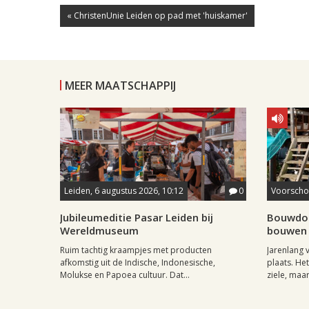
« ChristenUnie Leiden op pad met 'huiskamer'
MEER MAATSCHAPPIJ
Leiden, 6 augustus 2026, 10:12
0
Voorschot
Jubileumeditie Pasar Leiden bij
Bouwdor
Wereldmuseum
bouwen 
Ruim tachtig kraampjes met producten
Jarenlang
afkomstig uit de Indische, Indonesische,
plaats. Het
Molukse en Papoea cultuur. Dat...
ziele, maar