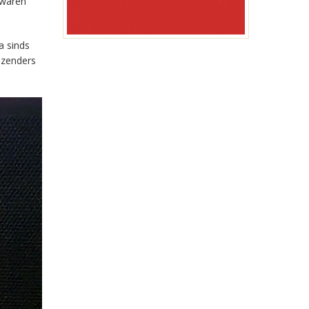
 waren
a sinds
-zenders