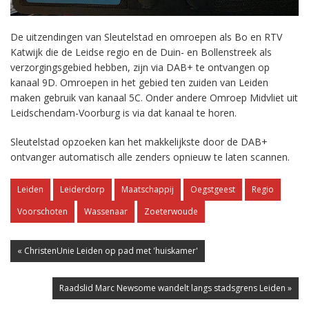
De uitzendingen van Sleutelstad en omroepen als Bo en RTV
Katwijk die de Leidse regio en de Duin- en Bollenstreek als
verzorgingsgebied hebben, zijn via DAB+ te ontvangen op
kanaal 9D. Omroepen in het gebied ten zuiden van Leiden
maken gebruik van kanaal 5C. Onder andere Omroep Midvliet uit
Leidschendam-Voorburg is via dat kanaal te horen.
Sleutelstad opzoeken kan het makkelijkste door de DAB+
ontvanger automatisch alle zenders opnieuw te laten scannen.
Leiden
Leiderdorp
Maatschappij
Oegstgeest
Regio
Voorschoten
Wassenaar
Zoeterwoude
« ChristenUnie Leiden op pad met 'huiskamer'
Raadslid Marc Newsome wandelt langs stadsgrens Leiden »