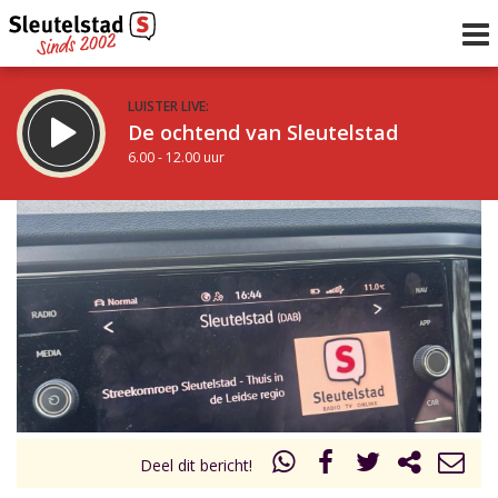
LUISTER LIVE:
De ochtend van Sleutelstad
6.00 - 12.00 uur
STRAKS:
De middag van Sleutelstad
12.00 - 19.00 uur
uur 1 van 0
Vorig uur
Volgend uur
Inklappen
Deel dit bericht!