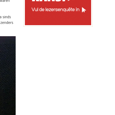
 waren
a sinds
-zenders