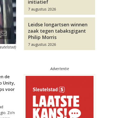
initiatief
7 augustus 2026
Leidse longartsen winnen
zaak tegen tabaksgigant
Philip Morris
7 augustus 2026
leutelstad)
Advertentie
en de
 Unity,
pps voor
ad
gio. Zo’n