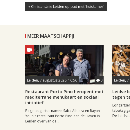
« ChristenUnie Leiden op pad met 'huiskamer'
MEER MAATSCHAPPIJ
Leiden, 7 augustus 2026, 16:56
0
Leiden, 7
Restaurant Porto Pino heropent met
Leidse 
mediterrane menukaart en sociaal
tegen ta
initiatief
Longartse
tabaksgigan
Begin augustus namen Saba Alhatra en Rayan
De Leidse..
Younis restaurant Porto Pino aan de Haven in
Leiden over van de...