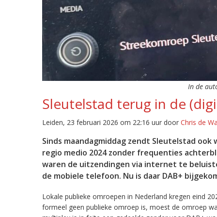
In de aut
Sleutelstad terug in de (digi
Leiden, 23 februari 2026 om 22:16 uur door
Chris de W
Sinds maandagmiddag zendt Sleutelstad ook w
regio medio 2024 zonder frequenties achterb
waren de uitzendingen via internet te beluist
de mobiele telefoon. Nu is daar DAB+ bijgeko
Lokale publieke omroepen in Nederland kregen eind 20
formeel geen publieke omroep is, moest de omroep wacht