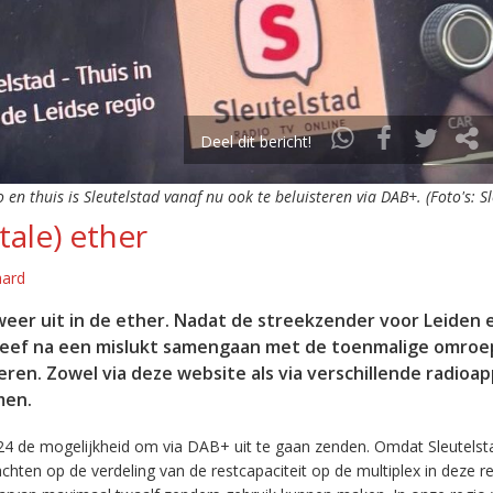
Deel dit bericht!
o en thuis is Sleutelstad vanaf nu ook te beluisteren via DAB+. (Foto's: S
tale) ether
aard
eer uit in de ether. Nadat de streekzender voor Leiden 
leef na een mislukt samengaan met de toenmalige omroep
eren. Zowel via deze website als via verschillende radioa
men.
24 de mogelijkheid om via DAB+ uit te gaan zenden. Omdat Sleutelst
en op de verdeling van de restcapaciteit op de multiplex in deze re