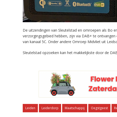
De uitzendingen van Sleutelstad en omroepen als Bo en 
verzorgingsgebied hebben, zijn via DAB+ te ontvangen
van kanaal 5C. Onder andere Omroep Midvliet uit Leids
Sleutelstad opzoeken kan het makkelijkste door de DAB
Leiden
Leiderdorp
Maatschappij
Oegstgeest
R