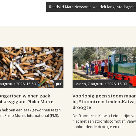
Raadslid Marc Newsome wandelt langs stadsgrens
 augustus 2026, 15:59
0
Leiden, 7 augustus 2026, 15:00
longartsen winnen zaak
Voorlopig geen stoom maar 
baksgigant Philip Morris
bij Stoomtrein Leiden-Katwi
droogte
n hebben een zaak gewonnen tegen
t Philip Morris International (PMI).
De Stoomtrein Katwijk Leiden rijdt v
.
niet met een stoomlocomotief. Van
aanhoudende droogte en de...