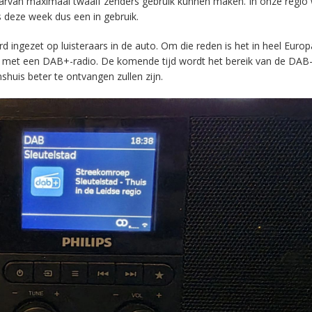
aarvan maximaal twaalf zenders gebruik kunnen maken. In onze regio
s deze week dus een in gebruik.
ingezet op luisteraars in de auto. Om die reden is het in heel Europ
en met een DAB+-radio. De komende tijd wordt het bereik van de DAB
huis beter te ontvangen zullen zijn.