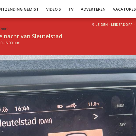
UITZENDING GEMIST
VIDEO’S
TV
ADVERTEREN
VACATURE
LEIDEN
·
LEIDERDORP
·
RAKS:
e nacht van Sleutelstad
0 - 6.00 uur