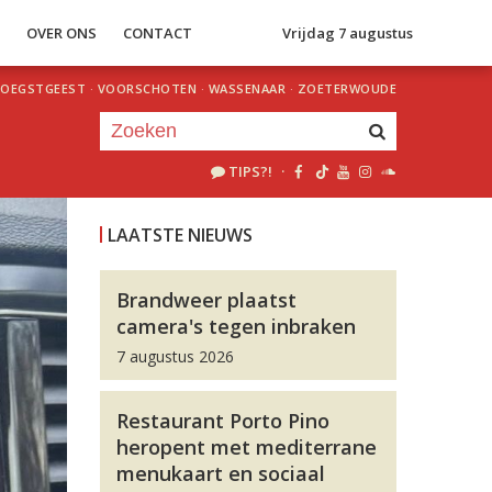
S
OVER ONS
CONTACT
Vrijdag 7 augustus
OEGSTGEEST
·
VOORSCHOTEN
·
WASSENAAR
·
ZOETERWOUDE
TIPS?!
·
Je luistert nu naar
uur 1 van 0
LAATSTE NIEUWS
«
Vorig uur
Volgend uur
»
Brandweer plaatst
camera's tegen inbraken
7 augustus 2026
Restaurant Porto Pino
heropent met mediterrane
menukaart en sociaal