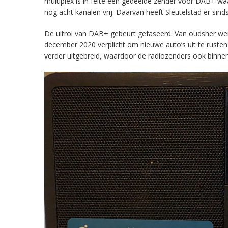
multiplex is in feite een gedeelde zender voor DAB+ w
nog acht kanalen vrij. Daarvan heeft Sleutelstad er sind
De uitrol van DAB+ gebeurt gefaseerd. Van oudsher werd 
december 2020 verplicht om nieuwe auto’s uit te rust
verder uitgebreid, waardoor de radiozenders ook binnens