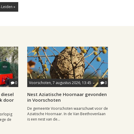
 Leiden »
0
Voorschoten, 7 augustus 2026, 13:45
0
diesel
Nest Aziatische Hoornaar gevonden
jk door
in Voorschoten
De gemeente Voorschoten waarschuwt voor de
Aziatische Hoornaar. In de Van Beethovenlaan
oorlopig
is een nest van de...
wege de