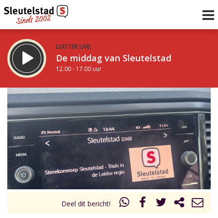
LUISTER LIVE:
De middag van Sleutelstad
12.00 - 17.00 uur
STRAKS:
Sleutelstad 30
17.00 - 19.00 uur
uur 1 van 0
Vorig uur
Volgend uur
Inklappen
Deel dit bericht!