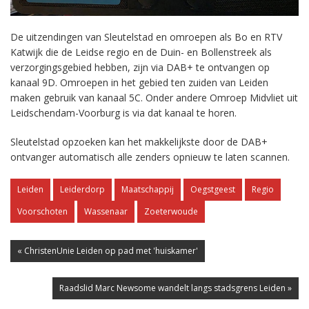
De uitzendingen van Sleutelstad en omroepen als Bo en RTV
Katwijk die de Leidse regio en de Duin- en Bollenstreek als
verzorgingsgebied hebben, zijn via DAB+ te ontvangen op
kanaal 9D. Omroepen in het gebied ten zuiden van Leiden
maken gebruik van kanaal 5C. Onder andere Omroep Midvliet uit
Leidschendam-Voorburg is via dat kanaal te horen.
Sleutelstad opzoeken kan het makkelijkste door de DAB+
ontvanger automatisch alle zenders opnieuw te laten scannen.
Leiden
Leiderdorp
Maatschappij
Oegstgeest
Regio
Voorschoten
Wassenaar
Zoeterwoude
« ChristenUnie Leiden op pad met 'huiskamer'
Raadslid Marc Newsome wandelt langs stadsgrens Leiden »