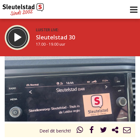
LUISTER LIVE:
Sleutelstad 30
17.00 - 19.00 uur
STRAKS:
De avond van Sleutelstad
19.00 - 0.00 uur
uur 1 van 0
Vorig uur
Volgend uur
Inklappen
Deel dit bericht!