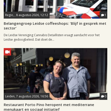
Regio, , 8 augustus 2026, 12:12
1
Belangengroep Leidse coffeeshops: 'Blijf in gesprek met
sector'
De Leidse Vereniging Cannabis Detaillisten vraagt aandacht voor het
Leidse gedoogbeleid. Dat doet de...
Leiden, 7 augustus 2026, 16:56
0
Restaurant Porto Pino heropent met mediterrane
menukaart en sociaal initiatief