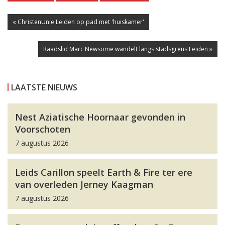
« ChristenUnie Leiden op pad met 'huiskamer'
Raadslid Marc Newsome wandelt langs stadsgrens Leiden »
LAATSTE NIEUWS
Nest Aziatische Hoornaar gevonden in
Voorschoten
7 augustus 2026
Leids Carillon speelt Earth & Fire ter ere
van overleden Jerney Kaagman
7 augustus 2026