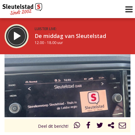
LUISTER LIVE:
De middag van Sleutelstad
12.00 - 18.00 uur
STRAKS:
De vrijdagavond met Keanu
18.00 - 19.00 uur
uur 1 van 0
Vorig uur
Volgend uur
Inklappen
Deel dit bericht!