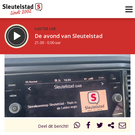
LUISTER LIVE:
De avond van Sleutelstad
21.00 - 0.00 uur
STRAKS:
De nacht van Sleutelstad
0.00 - 6.00 uur
uur 1 van 0
Vorig uur
Volgend uur
Inklappen
Deel dit bericht!