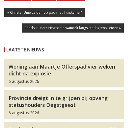
« ChristenUnie Leiden op pad met 'huiskamer'
Raadslid Marc Newsome wandelt langs stadsgrens Leiden »
LAATSTE NIEUWS
Woning aan Maartje Offerspad vier weken
dicht na explosie
6 augustus 2026
Provincie dreigt in te grijpen bij opvang
statushouders Oegstgeest
6 augustus 2026