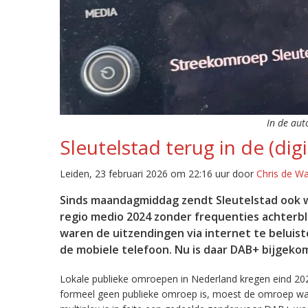
In de aut
Sleutelstad terug in de (digi
Leiden, 23 februari 2026 om 22:16 uur door
Chris de W
Sinds maandagmiddag zendt Sleutelstad ook w
regio medio 2024 zonder frequenties achterb
waren de uitzendingen via internet te beluist
de mobiele telefoon. Nu is daar DAB+ bijgeko
Lokale publieke omroepen in Nederland kregen eind 20
formeel geen publieke omroep is, moest de omroep wacht