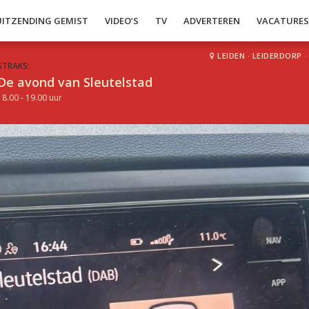
UITZENDING GEMIST
VIDEO’S
TV
ADVERTEREN
VACATURE
LEIDEN
·
LEIDERDORP
·
STRAKS:
De avond van Sleutelstad
18.00 - 19.00 uur