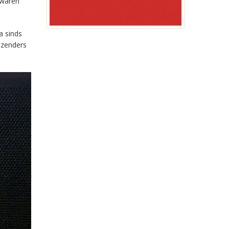
 waren
a sinds
-zenders