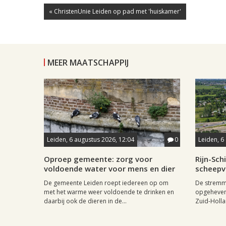
« ChristenUnie Leiden op pad met 'huiskamer'
MEER MAATSCHAPPIJ
Leiden, 6 augustus 2026, 12:04
0
Leiden, 6
Oproep gemeente: zorg voor
Rijn-Sc
voldoende water voor mens en dier
scheepv
De gemeente Leiden roept iedereen op om
De stremmi
met het warme weer voldoende te drinken en
opgeheven
daarbij ook de dieren in de...
Zuid-Holla