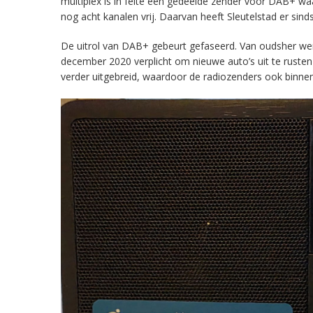
multiplex is in feite een gedeelde zender voor DAB+ w
nog acht kanalen vrij. Daarvan heeft Sleutelstad er sind
De uitrol van DAB+ gebeurt gefaseerd. Van oudsher werd 
december 2020 verplicht om nieuwe auto’s uit te rust
verder uitgebreid, waardoor de radiozenders ook binnens