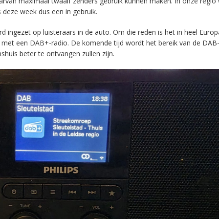
aarvan maximaal twaalf zenders gebruik kunnen maken. In onze regio
s deze week dus een in gebruik.
ingezet op luisteraars in de auto. Om die reden is het in heel Europ
en met een DAB+-radio. De komende tijd wordt het bereik van de DAB
huis beter te ontvangen zullen zijn.