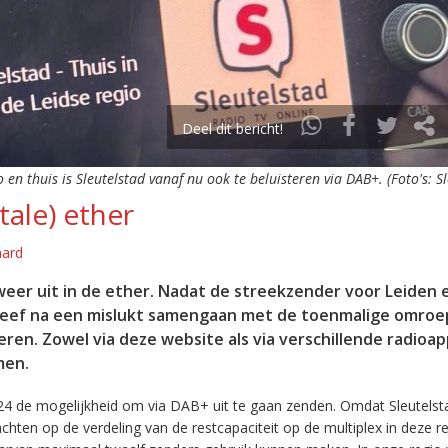
Deel dit bericht!
o en thuis is Sleutelstad vanaf nu ook te beluisteren via DAB+. (Foto's: S
tale) ether
aard
eer uit in de ether. Nadat de streekzender voor Leiden 
leef na een mislukt samengaan met de toenmalige omroep
eren. Zowel via deze website als via verschillende radioa
men.
24 de mogelijkheid om via DAB+ uit te gaan zenden. Omdat Sleutelst
en op de verdeling van de restcapaciteit op de multiplex in deze re