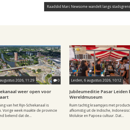
Raadslid Marc Newsome wandelt langs stadsgrens
 augustus 2026, 11:29
0
Leiden, 6 augustus 2026, 10:12
hiekanaal weer open voor
Jubileumeditie Pasar Leiden b
aart
Wereldmuseum
ng van het Rijn-Schiekanaal is
Ruim tachtig kraampjes met product
. Vorige week maakte de provincie
afkomstig uit de Indische, Indonesisc
nd bekend dat de...
Molukse en Papoea cultuur. Dat...