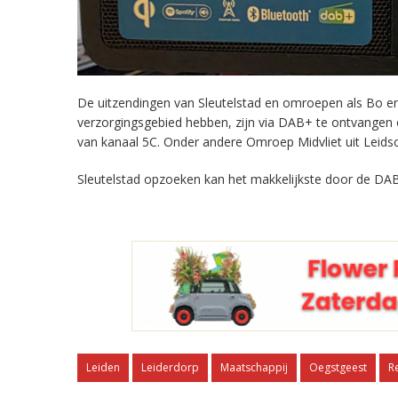
De uitzendingen van Sleutelstad en omroepen als Bo en 
verzorgingsgebied hebben, zijn via DAB+ te ontvangen
van kanaal 5C. Onder andere Omroep Midvliet uit Leids
Sleutelstad opzoeken kan het makkelijkste door de DAB
Leiden
Leiderdorp
Maatschappij
Oegstgeest
R