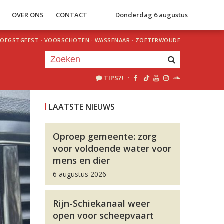
S
OVER ONS
CONTACT
Donderdag 6 augustus
OEGSTGEEST
·
VOORSCHOTEN
·
WASSENAAR
·
ZOETERWOUDE
TIPS?!
·
Je luistert nu naar
uur 1 van 0
LAATSTE NIEUWS
«
Vorig uur
Volgend uur
»
Oproep gemeente: zorg
voor voldoende water voor
mens en dier
6 augustus 2026
Rijn-Schiekanaal weer
open voor scheepvaart