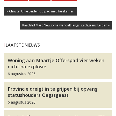
« ChristenUnie Leiden op pad met 'huiskamer'
Raadslid Marc Newsome wandelt langs stadsgrens Leiden »
LAATSTE NIEUWS
Woning aan Maartje Offerspad vier weken
dicht na explosie
6 augustus 2026
Provincie dreigt in te grijpen bij opvang
statushouders Oegstgeest
6 augustus 2026