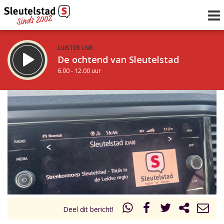
LUISTER LIVE:
De ochtend van Sleutelstad
6.00 - 12.00 uur
STRAKS:
De middag van Sleutelstad
12.00 - 18.00 uur
uur 1 van 0
Vorig uur
Volgend uur
Inklappen
Deel dit bericht!