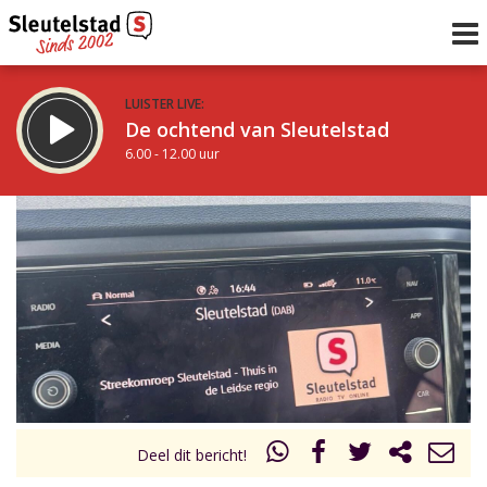
LUISTER LIVE:
De ochtend van Sleutelstad
6.00 - 12.00 uur
STRAKS:
De middag van Sleutelstad
12.00 - 18.00 uur
uur 1 van 0
Vorig uur
Volgend uur
Inklappen
Deel dit bericht!