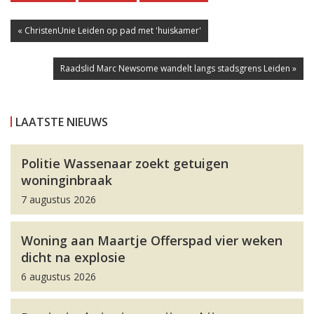
« ChristenUnie Leiden op pad met 'huiskamer'
Raadslid Marc Newsome wandelt langs stadsgrens Leiden »
LAATSTE NIEUWS
Politie Wassenaar zoekt getuigen
woninginbraak
7 augustus 2026
Woning aan Maartje Offerspad vier weken
dicht na explosie
6 augustus 2026