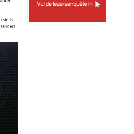
 waren
a sinds
-zenders