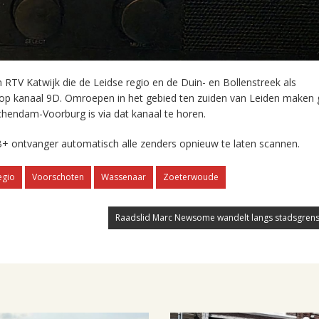
RTV Katwijk die de Leidse regio en de Duin- en Bollenstreek als
 op kanaal 9D. Omroepen in het gebied ten zuiden van Leiden maken 
chendam-Voorburg is via dat kanaal te horen.
+ ontvanger automatisch alle zenders opnieuw te laten scannen.
egio
Voorschoten
Wassenaar
Zoeterwoude
Raadslid Marc Newsome wandelt langs stadsgrens