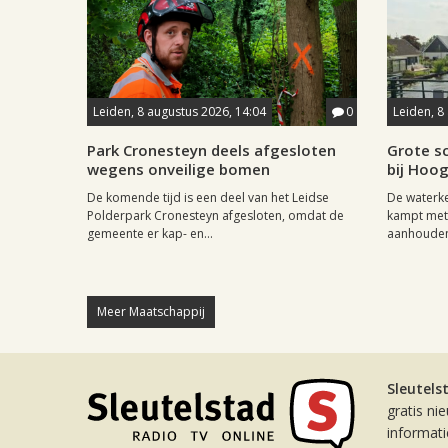
Leiden, 8 augustus 2026, 14:04
0
Leiden, 8
Park Cronesteyn deels afgesloten
Grote sc
wegens onveilige bomen
bij Hoo
De komende tijd is een deel van het Leidse
De waterk
Polderpark Cronesteyn afgesloten, omdat de
kampt met 
gemeente er kap- en...
aanhouden
Meer Maatschappij
Sleutels
gratis ni
informat