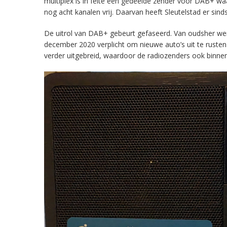
multiplex is in feite een gedeelde zender voor DAB+ w
nog acht kanalen vrij. Daarvan heeft Sleutelstad er sind
De uitrol van DAB+ gebeurt gefaseerd. Van oudsher werd 
december 2020 verplicht om nieuwe auto’s uit te rust
verder uitgebreid, waardoor de radiozenders ook binnens