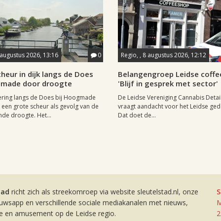
 augustus 2026, 13:16
0
Regio, , 8 augustus 2026, 12:12
heur in dijk langs de Does
Belangengroep Leidse coffe
gmade door droogte
'Blijf in gesprek met sector'
ering langs de Does bij Hoogmade
De Leidse Vereniging Cannabis Detail
een grote scheur als gevolg van de
vraagt aandacht voor het Leidse ge
de droogte. Het...
Dat doet de...
tad
richt zich als streekomroep via website sleutelstad.nl, onze
S
euwsapp en verschillende sociale mediakanalen met nieuws,
M
ie en amusement op de Leidse regio.
2