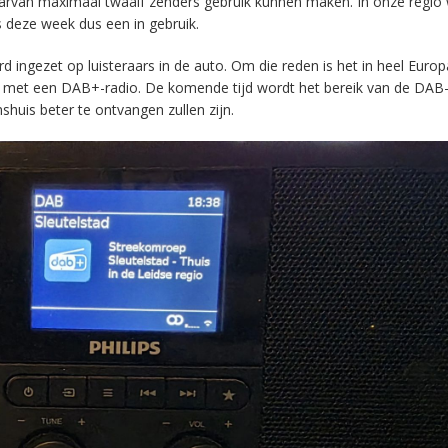
aarvan maximaal twaalf zenders gebruik kunnen maken. In onze regio
s deze week dus een in gebruik.
ingezet op luisteraars in de auto. Om die reden is het in heel Europ
en met een DAB+-radio. De komende tijd wordt het bereik van de DAB
huis beter te ontvangen zullen zijn.