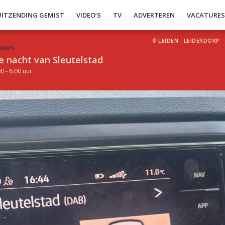
UITZENDING GEMIST
VIDEO’S
TV
ADVERTEREN
VACATURE
LEIDEN
·
LEIDERDORP
·
RAKS:
e nacht van Sleutelstad
0 - 6.00 uur