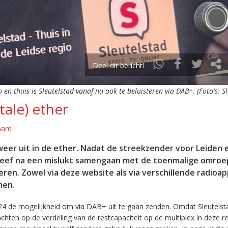
Deel dit bericht!
o en thuis is Sleutelstad vanaf nu ook te beluisteren via DAB+. (Foto's: S
tale) ether
aard
eer uit in de ether. Nadat de streekzender voor Leiden 
leef na een mislukt samengaan met de toenmalige omroep
eren. Zowel via deze website als via verschillende radioa
men.
24 de mogelijkheid om via DAB+ uit te gaan zenden. Omdat Sleutelst
en op de verdeling van de restcapaciteit op de multiplex in deze re