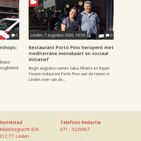
1
Leiden, 7 augustus 2026, 16:56
0
eshops:
Restaurant Porto Pino heropent met
mediterrane menukaart en sociaal
initiatief
listen
doogbeleid.
Begin augustus namen Saba Alhatra en Rayan
Younis restaurant Porto Pino aan de Haven in
Leiden over van de...
leutelstad
Telefoon Redactie
iddelstegracht 87A
071 - 5235907
312 TT Leiden