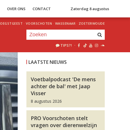
S
OVER ONS
CONTACT
Zaterdag 8 augustus
OEGSTGEEST
·
VOORSCHOTEN
·
WASSENAAR
·
ZOETERWOUDE
TIPS?!
·
Je luistert nu naar
uur 1 van 0
LAATSTE NIEUWS
«
Vorig uur
Volgend uur
»
Voetbalpodcast 'De mens
achter de bal' met Jaap
Visser
8 augustus 2026
PRO Voorschoten stelt
vragen over dierenwelzijn