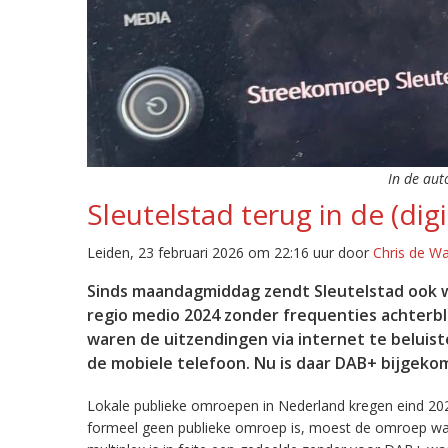
In de aut
Sleutelstad terug in de (digi
Leiden, 23 februari 2026 om 22:16 uur door
Chris de W
Sinds maandagmiddag zendt Sleutelstad ook w
regio medio 2024 zonder frequenties achterb
waren de uitzendingen via internet te beluist
de mobiele telefoon. Nu is daar DAB+ bijgeko
Lokale publieke omroepen in Nederland kregen eind 20
formeel geen publieke omroep is, moest de omroep wacht