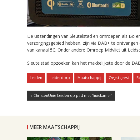
De uitzendingen van Sleutelstad en omroepen als Bo en 
verzorgingsgebied hebben, zijn via DAB+ te ontvangen
van kanaal 5C. Onder andere Omroep Midvliet uit Leids
Sleutelstad opzoeken kan het makkelijkste door de DAB
Leiden
Leiderdorp
Maatschappij
Oegstgeest
R
« ChristenUnie Leiden op pad met 'huiskamer'
MEER MAATSCHAPPIJ