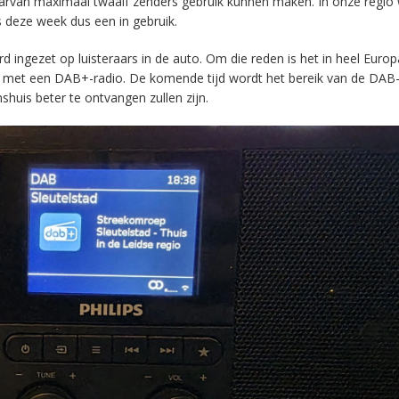
aarvan maximaal twaalf zenders gebruik kunnen maken. In onze regio
s deze week dus een in gebruik.
ingezet op luisteraars in de auto. Om die reden is het in heel Europ
en met een DAB+-radio. De komende tijd wordt het bereik van de DAB
huis beter te ontvangen zullen zijn.