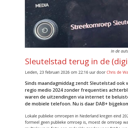
In de aut
Sleutelstad terug in de (digi
Leiden, 23 februari 2026 om 22:16 uur door
Chris de W
Sinds maandagmiddag zendt Sleutelstad ook w
regio medio 2024 zonder frequenties achterb
waren de uitzendingen via internet te beluist
de mobiele telefoon. Nu is daar DAB+ bijgeko
Lokale publieke omroepen in Nederland kregen eind 20
formeel geen publieke omroep is, moest de omroep wacht