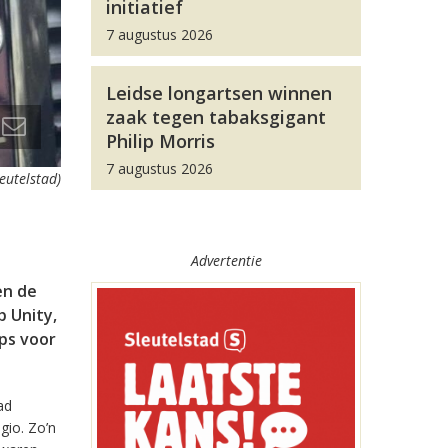
initiatief
7 augustus 2026
Leidse longartsen winnen
zaak tegen tabaksgigant
Philip Morris
7 augustus 2026
leutelstad)
Advertentie
en de
 Unity,
pps voor
ad
gio. Zo’n