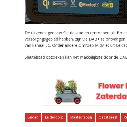
De uitzendingen van Sleutelstad en omroepen als Bo en 
verzorgingsgebied hebben, zijn via DAB+ te ontvangen
van kanaal 5C. Onder andere Omroep Midvliet uit Leids
Sleutelstad opzoeken kan het makkelijkste door de DAB
Leiden
Leiderdorp
Maatschappij
Oegstgeest
R