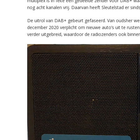
multiplex is in feite een gedeelde zender voor DAB+ w
nog acht kanalen vrij. Daarvan heeft Sleutelstad er sind
De uitrol van DAB+ gebeurt gefaseerd. Van oudsher werd 
december 2020 verplicht om nieuwe auto’s uit te rust
verder uitgebreid, waardoor de radiozenders ook binnens