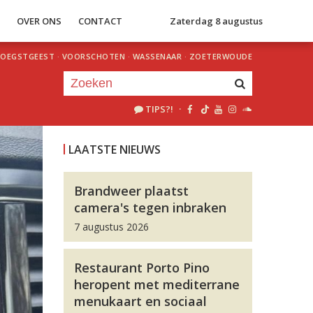
S
OVER ONS
CONTACT
Zaterdag 8 augustus
OEGSTGEEST
·
VOORSCHOTEN
·
WASSENAAR
·
ZOETERWOUDE
TIPS?!
·
Je luistert nu naar
uur 1 van 0
LAATSTE NIEUWS
«
Vorig uur
Volgend uur
»
Brandweer plaatst
camera's tegen inbraken
7 augustus 2026
Restaurant Porto Pino
heropent met mediterrane
menukaart en sociaal