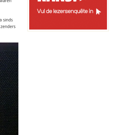
 waren
a sinds
-zenders