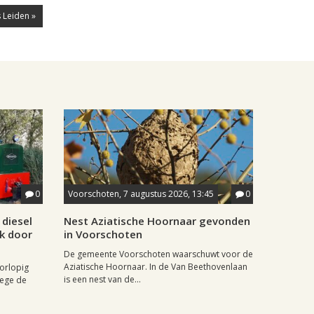
 Leiden »
0
Voorschoten, 7 augustus 2026, 13:45
0
diesel
Nest Aziatische Hoornaar gevonden
jk door
in Voorschoten
De gemeente Voorschoten waarschuwt voor de
Aziatische Hoornaar. In de Van Beethovenlaan
oorlopig
is een nest van de...
wege de