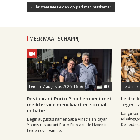
« ChristenUnie Leiden op pad met 'huiskamer'
MEER MAATSCHAPPIJ
Leiden, 7 augustus 2026, 16:56
0
Leiden, 7
Restaurant Porto Pino heropent met
Leidse 
mediterrane menukaart en sociaal
tegen ta
initiatief
Longartse
tabaksgigan
Begin augustus namen Saba Alhatra en Rayan
De Leidse..
Younis restaurant Porto Pino aan de Haven in
Leiden over van de...