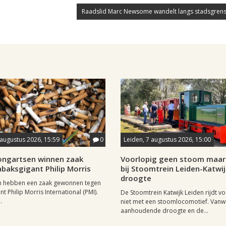
Raadslid Marc Newsome wandelt langs stadsgrens
 augustus 2026, 15:59
0
Leiden, 7 augustus 2026, 15:00
longartsen winnen zaak
Voorlopig geen stoom maar 
baksgigant Philip Morris
bij Stoomtrein Leiden-Katwi
droogte
n hebben een zaak gewonnen tegen
t Philip Morris International (PMI).
De Stoomtrein Katwijk Leiden rijdt v
.
niet met een stoomlocomotief. Van
aanhoudende droogte en de...