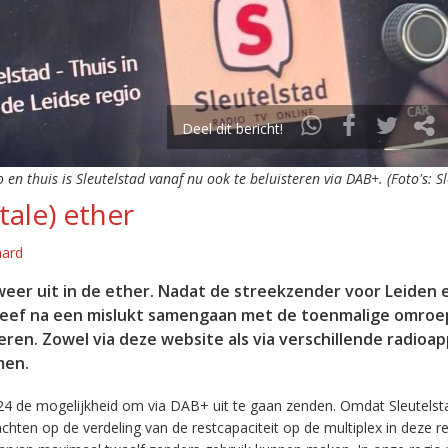
Deel dit bericht!
o en thuis is Sleutelstad vanaf nu ook te beluisteren via DAB+. (Foto's: S
tale) ether
aard
eer uit in de ether. Nadat de streekzender voor Leiden 
leef na een mislukt samengaan met de toenmalige omroep
eren. Zowel via deze website als via verschillende radioa
men.
24 de mogelijkheid om via DAB+ uit te gaan zenden. Omdat Sleutelst
en op de verdeling van de restcapaciteit op de multiplex in deze re