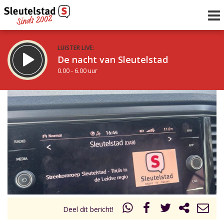
LUISTER LIVE:
De nacht van Sleutelstad
0.00 - 6.00 uur
STRAKS:
De ochtend van Sleutelstad
6.00 - 12.00 uur
uur 1 van 0
Vorig uur
Volgend uur
Inklappen
Deel dit bericht!