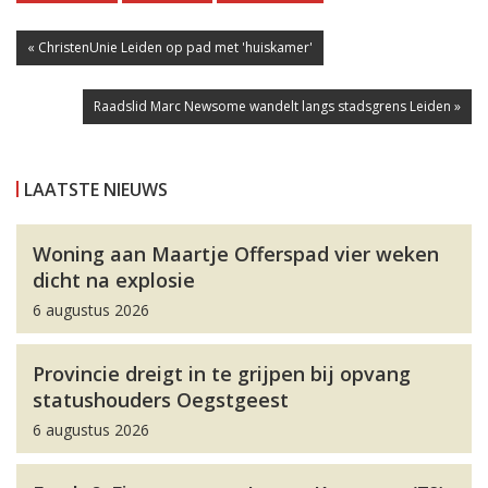
« ChristenUnie Leiden op pad met 'huiskamer'
Raadslid Marc Newsome wandelt langs stadsgrens Leiden »
LAATSTE NIEUWS
Woning aan Maartje Offerspad vier weken
dicht na explosie
6 augustus 2026
Provincie dreigt in te grijpen bij opvang
statushouders Oegstgeest
6 augustus 2026