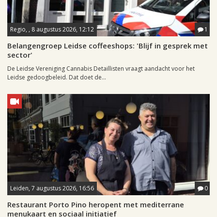
Regio, , 8 augustus 2026, 12:12
1
Belangengroep Leidse coffeeshops: 'Blijf in gesprek met
sector'
De Leidse Vereniging Cannabis Detaillisten vraagt aandacht voor het
Leidse gedoogbeleid. Dat doet de...
Leiden, 7 augustus 2026, 16:56
0
Restaurant Porto Pino heropent met mediterrane
menukaart en sociaal initiatief