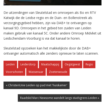
De uitzendingen van Sleutelstad en omroepen als Bo en RTV
Katwijk die de Leidse regio en de Duin- en Bollenstreek als
verzorgingsgebied hebben, zijn via DAB+ te ontvangen op
kanaal 9D. Omroepen in het gebied ten zuiden van Leiden
maken gebruik van kanaal 5C. Onder andere Omroep Midvliet uit
Leidschendam-Voorburg is via dat kanaal te horen.
Sleutelstad opzoeken kan het makkelijkste door de DAB+
ontvanger automatisch alle zenders opnieuw te laten scannen.
Leiden
Leiderdorp
Maatschappij
Oegstgeest
Regio
Voorschoten
Wassenaar
Zoeterwoude
« ChristenUnie Leiden op pad met 'huiskamer'
Raadslid Marc Newsome wandelt langs stadsgrens Leiden »