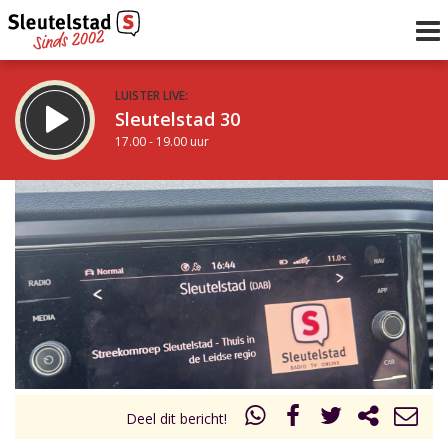
LUISTER LIVE:
Sleutelstad 30
17.00 - 19.00 uur
STRAKS:
De avond van Sleutelstad
19.00 - 0.00 uur
uur 1 van 0
Vorig uur
Volgend uur
Inklappen
Deel dit bericht!