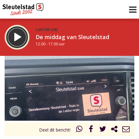
LUISTER LIVE:
De middag van Sleutelstad
12.00 - 17.00 uur
STRAKS:
Sleutelstad 30
17.00 - 19.00 uur
uur 1 van 0
Vorig uur
Volgend uur
Inklappen
Deel dit bericht!