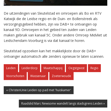
De uitzendingen van Sleutelstad en omroepen als Bo en RTV
Katwijk die de Leidse regio en de Duin- en Bollenstreek als
verzorgingsgebied hebben, zijn via DAB+ te ontvangen op
kanaal 9D. Omroepen in het gebied ten zuiden van Leiden
maken gebruik van kanaal 5C. Onder andere Omroep Midvliet uit
Leidschendam-Voorburg is via dat kanaal te horen.
Sleutelstad opzoeken kan het makkelijkste door de DAB+
ontvanger automatisch alle zenders opnieuw te laten scannen.
Leiden
Leiderdorp
Maatschappij
Oegstgeest
Regio
Voorschoten
Wassenaar
Zoeterwoude
« ChristenUnie Leiden op pad met 'huiskamer'
Raadslid Marc Newsome wandelt langs stadsgrens Leiden »