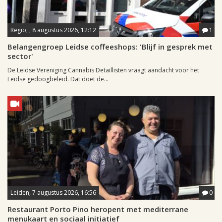
Regio, , 8 augustus 2026, 12:12
1
Belangengroep Leidse coffeeshops: 'Blijf in gesprek met
sector'
De Leidse Vereniging Cannabis Detaillisten vraagt aandacht voor het
Leidse gedoogbeleid. Dat doet de...
Leiden, 7 augustus 2026, 16:56
0
Restaurant Porto Pino heropent met mediterrane
menukaart en sociaal initiatief