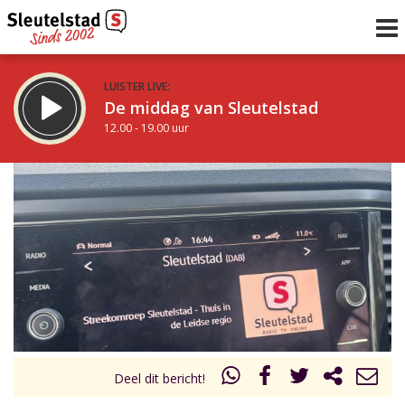
LUISTER LIVE:
De middag van Sleutelstad
12.00 - 19.00 uur
STRAKS:
De avond van Sleutelstad
19.00 - 22.00 uur
uur 1 van 0
Vorig uur
Volgend uur
Inklappen
Deel dit bericht!