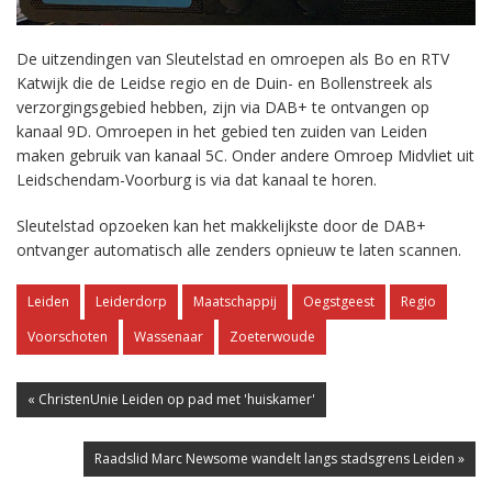
De uitzendingen van Sleutelstad en omroepen als Bo en RTV
Katwijk die de Leidse regio en de Duin- en Bollenstreek als
verzorgingsgebied hebben, zijn via DAB+ te ontvangen op
kanaal 9D. Omroepen in het gebied ten zuiden van Leiden
maken gebruik van kanaal 5C. Onder andere Omroep Midvliet uit
Leidschendam-Voorburg is via dat kanaal te horen.
Sleutelstad opzoeken kan het makkelijkste door de DAB+
ontvanger automatisch alle zenders opnieuw te laten scannen.
Leiden
Leiderdorp
Maatschappij
Oegstgeest
Regio
Voorschoten
Wassenaar
Zoeterwoude
« ChristenUnie Leiden op pad met 'huiskamer'
Raadslid Marc Newsome wandelt langs stadsgrens Leiden »