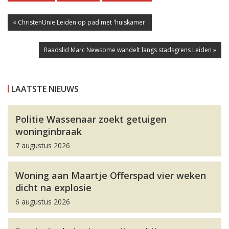
« ChristenUnie Leiden op pad met 'huiskamer'
Raadslid Marc Newsome wandelt langs stadsgrens Leiden »
LAATSTE NIEUWS
Politie Wassenaar zoekt getuigen
woninginbraak
7 augustus 2026
Woning aan Maartje Offerspad vier weken
dicht na explosie
6 augustus 2026