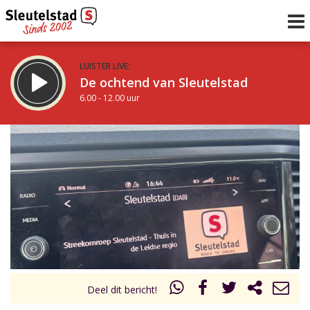
LUISTER LIVE:
De ochtend van Sleutelstad
6.00 - 12.00 uur
STRAKS:
De middag van Sleutelstad
12.00 - 18.00 uur
uur 1 van 0
Vorig uur
Volgend uur
Inklappen
Deel dit bericht!