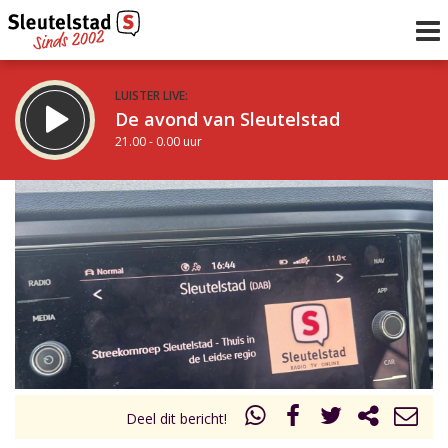
LUISTER LIVE:
De avond van Sleutelstad
21.00 - 0.00 uur
STRAKS:
De nacht van Sleutelstad
0.00 - 6.00 uur
uur 1 van 0
Vorig uur
Volgend uur
Inklappen
Deel dit bericht!