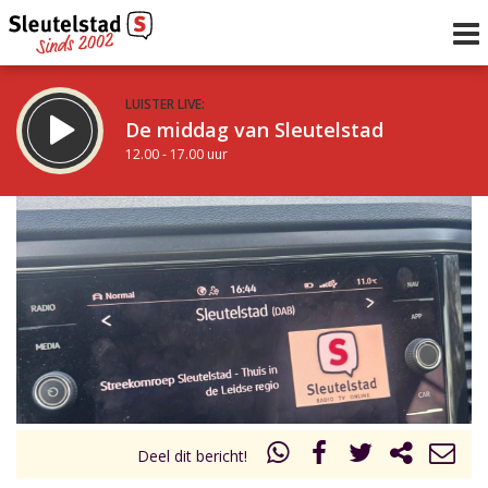
LUISTER LIVE:
De middag van Sleutelstad
12.00 - 17.00 uur
STRAKS:
Sleutelstad 30
17.00 - 19.00 uur
uur 1 van 0
Vorig uur
Volgend uur
Inklappen
Deel dit bericht!