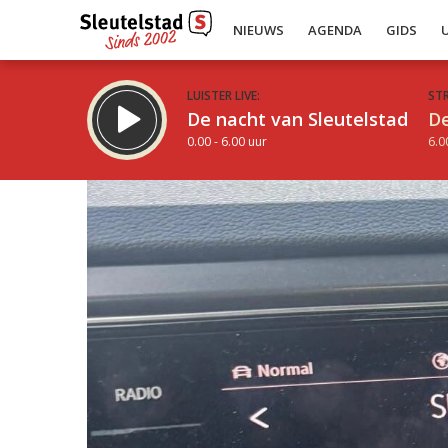
NIEUWS
AGENDA
GIDS
LUISTER LIVE:
ST
De nacht van Sleutelstad
De
0.00 - 6.00 uur
6.0
Inklappen