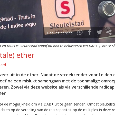
Deel dit bericht!
o en thuis is Sleutelstad vanaf nu ook te beluisteren via DAB+. (Foto's: S
tale) ether
aard
eer uit in de ether. Nadat de streekzender voor Leiden 
leef na een mislukt samengaan met de toenmalige omroep
eren. Zowel via deze website als via verschillende radioa
men.
24 de mogelijkheid om via DAB+ uit te gaan zenden. Omdat Sleutelst
en op de verdeling van de restcapaciteit op de multiplex in deze re