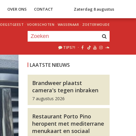
S
OVER ONS
CONTACT
Zaterdag 8 augustus
OEGSTGEEST
·
VOORSCHOTEN
·
WASSENAAR
·
ZOETERWOUDE
TIPS?!
·
Je luistert nu naar
uur 1 van 0
LAATSTE NIEUWS
«
Vorig uur
Volgend uur
»
Brandweer plaatst
camera's tegen inbraken
7 augustus 2026
Restaurant Porto Pino
heropent met mediterrane
menukaart en sociaal