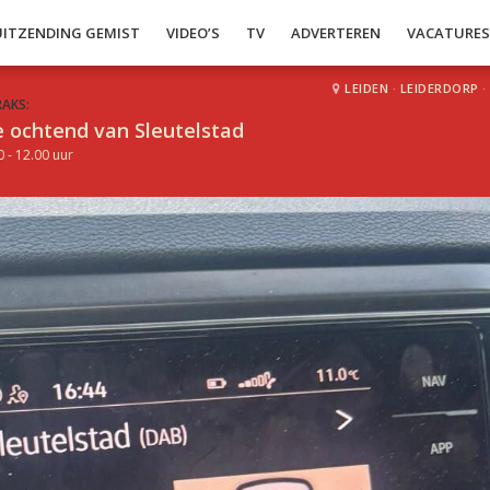
UITZENDING GEMIST
VIDEO’S
TV
ADVERTEREN
VACATURE
LEIDEN
·
LEIDERDORP
·
RAKS:
 ochtend van Sleutelstad
0 - 12.00 uur