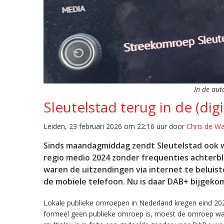
In de aut
Sleutelstad terug in de (digi
Leiden, 23 februari 2026 om 22:16 uur door
Chris de W
Sinds maandagmiddag zendt Sleutelstad ook w
regio medio 2024 zonder frequenties achterb
waren de uitzendingen via internet te beluist
de mobiele telefoon. Nu is daar DAB+ bijgeko
Lokale publieke omroepen in Nederland kregen eind 20
formeel geen publieke omroep is, moest de omroep wacht