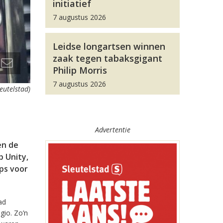
initiatief
7 augustus 2026
Leidse longartsen winnen
zaak tegen tabaksgigant
Philip Morris
7 augustus 2026
leutelstad)
Advertentie
en de
 Unity,
pps voor
ad
gio. Zo’n