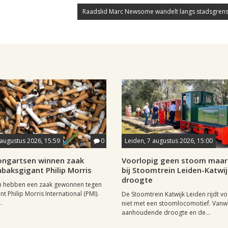
Raadslid Marc Newsome wandelt langs stadsgrens
 augustus 2026, 15:59
0
Leiden, 7 augustus 2026, 15:00
longartsen winnen zaak
Voorlopig geen stoom maar 
baksgigant Philip Morris
bij Stoomtrein Leiden-Katwi
droogte
n hebben een zaak gewonnen tegen
t Philip Morris International (PMI).
De Stoomtrein Katwijk Leiden rijdt v
.
niet met een stoomlocomotief. Van
aanhoudende droogte en de...