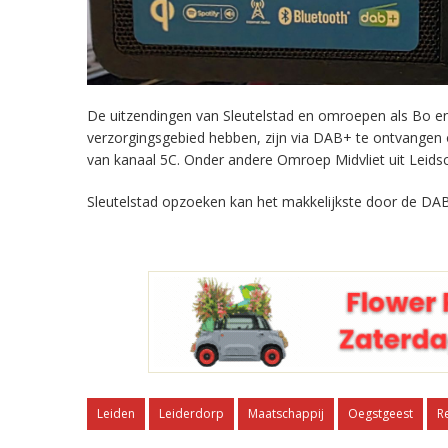
De uitzendingen van Sleutelstad en omroepen als Bo en 
verzorgingsgebied hebben, zijn via DAB+ te ontvangen
van kanaal 5C. Onder andere Omroep Midvliet uit Leids
Sleutelstad opzoeken kan het makkelijkste door de DAB
Leiden
Leiderdorp
Maatschappij
Oegstgeest
R