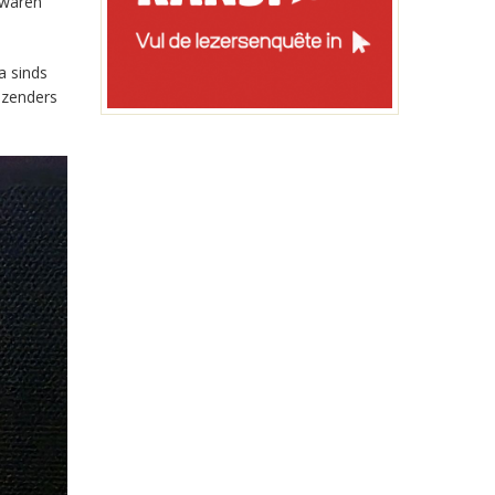
 waren
a sinds
-zenders