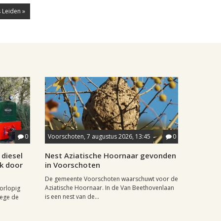
 Leiden »
0
Voorschoten, 7 augustus 2026, 13:45
0
diesel
Nest Aziatische Hoornaar gevonden
jk door
in Voorschoten
De gemeente Voorschoten waarschuwt voor de
Aziatische Hoornaar. In de Van Beethovenlaan
oorlopig
is een nest van de...
wege de