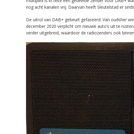
multiplex is in feite een gedeelde zender voor DAB+ w
nog acht kanalen vrij. Daarvan heeft Sleutelstad er sind
De uitrol van DAB+ gebeurt gefaseerd. Van oudsher werd 
december 2020 verplicht om nieuwe auto’s uit te rust
verder uitgebreid, waardoor de radiozenders ook binnens