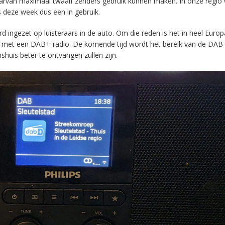
aarvan maximaal twaalf zenders gebruik kunnen maken. In onze regio
s deze week dus een in gebruik.
ingezet op luisteraars in de auto. Om die reden is het in heel Europ
en met een DAB+-radio. De komende tijd wordt het bereik van de DAB
huis beter te ontvangen zullen zijn.