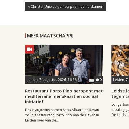
« ChristenUnie Leiden op pad met 'huiskamer'
MEER MAATSCHAPPIJ
Leiden, 7 augustus 2026, 16:56
0
Leiden, 7
Restaurant Porto Pino heropent met
Leidse 
mediterrane menukaart en sociaal
tegen ta
initiatief
Longartse
tabaksgigan
Begin augustus namen Saba Alhatra en Rayan
De Leidse..
Younis restaurant Porto Pino aan de Haven in
Leiden over van de...