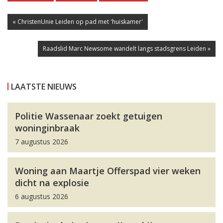
« ChristenUnie Leiden op pad met 'huiskamer'
Raadslid Marc Newsome wandelt langs stadsgrens Leiden »
LAATSTE NIEUWS
Politie Wassenaar zoekt getuigen
woninginbraak
7 augustus 2026
Woning aan Maartje Offerspad vier weken
dicht na explosie
6 augustus 2026