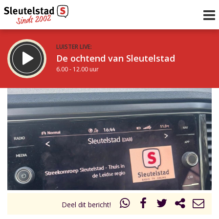
LUISTER LIVE:
De ochtend van Sleutelstad
6.00 - 12.00 uur
STRAKS:
De middag van Sleutelstad
12.00 - 18.00 uur
uur 1 van 0
Vorig uur
Volgend uur
Inklappen
Deel dit bericht!