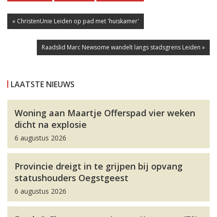
« ChristenUnie Leiden op pad met 'huiskamer'
Raadslid Marc Newsome wandelt langs stadsgrens Leiden »
LAATSTE NIEUWS
Woning aan Maartje Offerspad vier weken
dicht na explosie
6 augustus 2026
Provincie dreigt in te grijpen bij opvang
statushouders Oegstgeest
6 augustus 2026