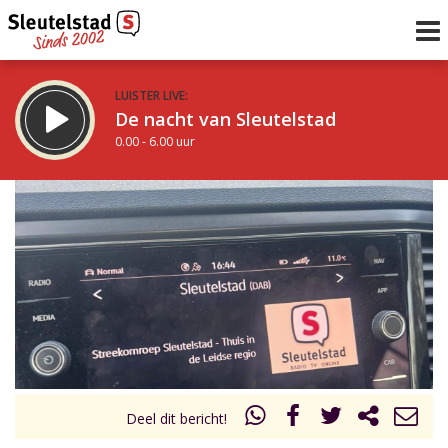
LUISTER LIVE:
De nacht van Sleutelstad
0.00 - 6.00 uur
STRAKS:
De ochtend van Sleutelstad
6.00 - 12.00 uur
uur 1 van 0
Vorig uur
Volgend uur
Inklappen
Deel dit bericht!