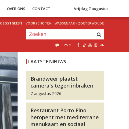
S
OVER ONS
CONTACT
Vrijdag 7 augustus
OEGSTGEEST
·
VOORSCHOTEN
·
WASSENAAR
·
ZOETERWOUDE
TIPS?!
·
Je luistert nu naar
uur 1 van 0
LAATSTE NIEUWS
«
Vorig uur
Volgend uur
»
Brandweer plaatst
camera's tegen inbraken
7 augustus 2026
Restaurant Porto Pino
heropent met mediterrane
menukaart en sociaal