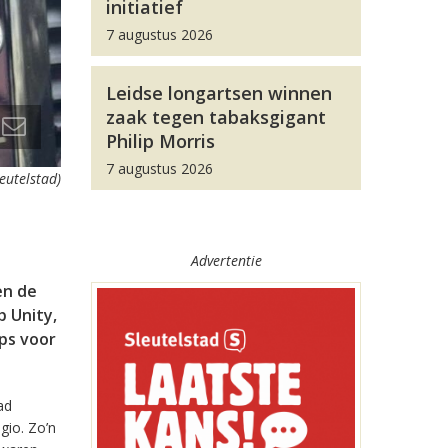
initiatief
7 augustus 2026
Leidse longartsen winnen
zaak tegen tabaksgigant
Philip Morris
7 augustus 2026
leutelstad)
Advertentie
en de
 Unity,
pps voor
ad
gio. Zo’n