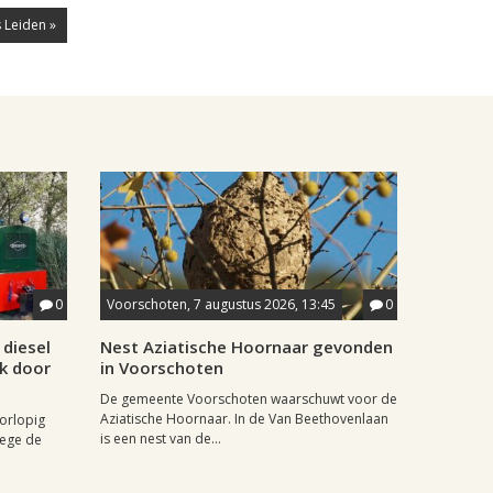
 Leiden »
0
Voorschoten, 7 augustus 2026, 13:45
0
diesel
Nest Aziatische Hoornaar gevonden
jk door
in Voorschoten
De gemeente Voorschoten waarschuwt voor de
Aziatische Hoornaar. In de Van Beethovenlaan
oorlopig
is een nest van de...
wege de