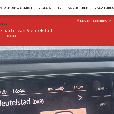
UITZENDING GEMIST
VIDEO’S
TV
ADVERTEREN
VACATURE
LEIDEN
·
LEIDERDORP
·
RAKS:
e nacht van Sleutelstad
0 - 6.00 uur