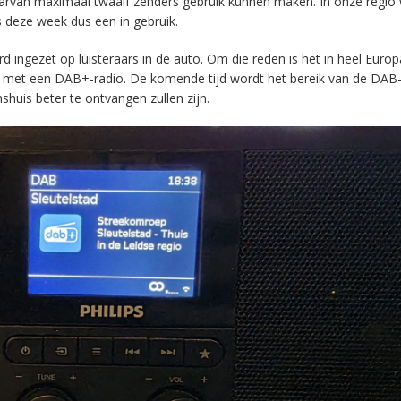
aarvan maximaal twaalf zenders gebruik kunnen maken. In onze regio
s deze week dus een in gebruik.
ingezet op luisteraars in de auto. Om die reden is het in heel Europ
en met een DAB+-radio. De komende tijd wordt het bereik van de DAB
huis beter te ontvangen zullen zijn.