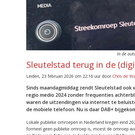
In de aut
Sleutelstad terug in de (digi
Leiden, 23 februari 2026 om 22:16 uur door
Chris de W
Sinds maandagmiddag zendt Sleutelstad ook w
regio medio 2024 zonder frequenties achterb
waren de uitzendingen via internet te beluist
de mobiele telefoon. Nu is daar DAB+ bijgeko
Lokale publieke omroepen in Nederland kregen eind 20
formeel geen publieke omroep is, moest de omroep wacht