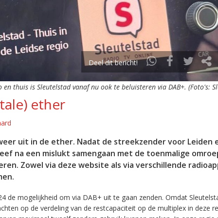
Deel dit bericht!
o en thuis is Sleutelstad vanaf nu ook te beluisteren via DAB+. (Foto's: S
tale) ether
aard
eer uit in de ether. Nadat de streekzender voor Leiden 
leef na een mislukt samengaan met de toenmalige omroep
eren. Zowel via deze website als via verschillende radioa
men.
24 de mogelijkheid om via DAB+ uit te gaan zenden. Omdat Sleutelst
en op de verdeling van de restcapaciteit op de multiplex in deze re