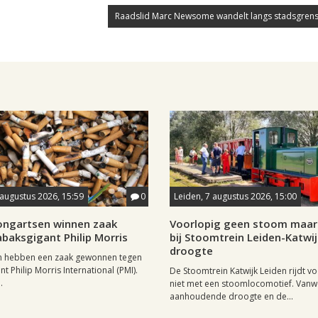
Raadslid Marc Newsome wandelt langs stadsgrens
 augustus 2026, 15:59
0
Leiden, 7 augustus 2026, 15:00
longartsen winnen zaak
Voorlopig geen stoom maar 
baksgigant Philip Morris
bij Stoomtrein Leiden-Katwi
droogte
n hebben een zaak gewonnen tegen
t Philip Morris International (PMI).
De Stoomtrein Katwijk Leiden rijdt v
.
niet met een stoomlocomotief. Van
aanhoudende droogte en de...