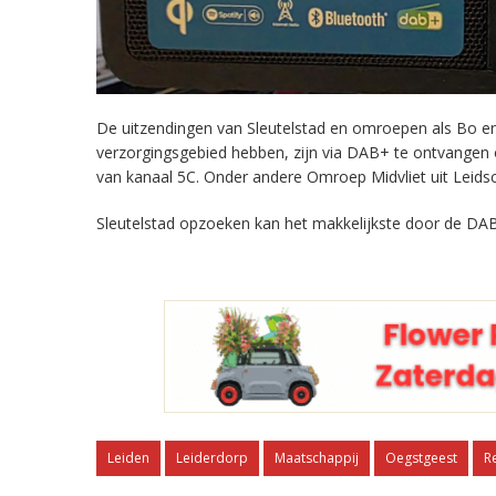
De uitzendingen van Sleutelstad en omroepen als Bo en 
verzorgingsgebied hebben, zijn via DAB+ te ontvangen
van kanaal 5C. Onder andere Omroep Midvliet uit Leids
Sleutelstad opzoeken kan het makkelijkste door de DAB
Leiden
Leiderdorp
Maatschappij
Oegstgeest
R