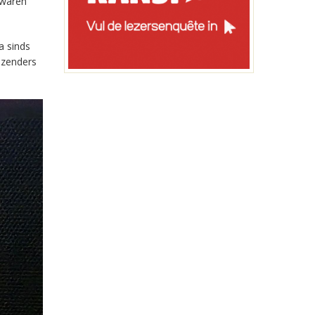
 waren
a sinds
-zenders