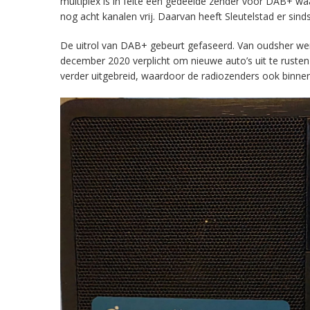
multiplex is in feite een gedeelde zender voor DAB+ w
nog acht kanalen vrij. Daarvan heeft Sleutelstad er sind
De uitrol van DAB+ gebeurt gefaseerd. Van oudsher werd 
december 2020 verplicht om nieuwe auto’s uit te rust
verder uitgebreid, waardoor de radiozenders ook binnens