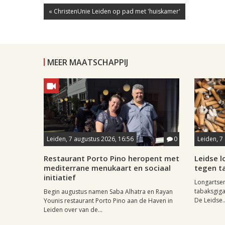
« ChristenUnie Leiden op pad met 'huiskamer'
MEER MAATSCHAPPIJ
Leiden, 7 augustus 2026, 16:56
0
Leiden, 7
Restaurant Porto Pino heropent met
Leidse 
mediterrane menukaart en sociaal
tegen ta
initiatief
Longartse
tabaksgigan
Begin augustus namen Saba Alhatra en Rayan
De Leidse..
Younis restaurant Porto Pino aan de Haven in
Leiden over van de...