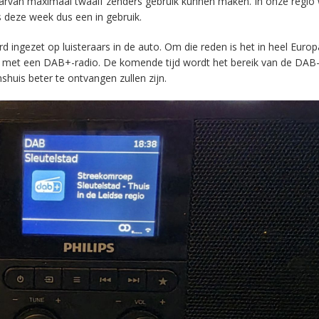
aarvan maximaal twaalf zenders gebruik kunnen maken. In onze regio
s deze week dus een in gebruik.
ingezet op luisteraars in de auto. Om die reden is het in heel Europ
en met een DAB+-radio. De komende tijd wordt het bereik van de DAB
huis beter te ontvangen zullen zijn.