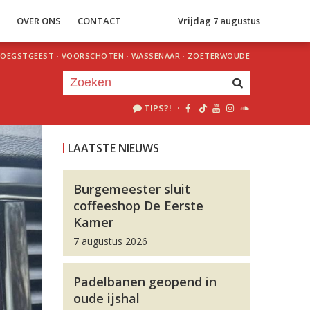
S
OVER ONS
CONTACT
Vrijdag 7 augustus
OEGSTGEEST
·
VOORSCHOTEN
·
WASSENAAR
·
ZOETERWOUDE
TIPS?!
·
Je luistert nu naar
uur 1 van 0
LAATSTE NIEUWS
«
Vorig uur
Volgend uur
»
Burgemeester sluit
coffeeshop De Eerste
Kamer
7 augustus 2026
Padelbanen geopend in
oude ijshal