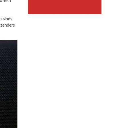
 waren
a sinds
-zenders