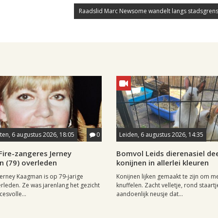
Raadslid Marc Newsome wandelt langs stadsgrens
en, 6 augustus 2026, 18:05
0
Leiden, 6 augustus 2026, 14:35
Fire-zangeres Jerney
Bomvol Leids dierenasiel dee
 (79) overleden
konijnen in allerlei kleuren
erney Kaagman is op 79-jarige
Konijnen lijken gemaakt te zijn om m
erleden. Ze was jarenlang het gezicht
knuffelen. Zacht velletje, rond staartj
esvolle...
aandoenlijk neusje dat...