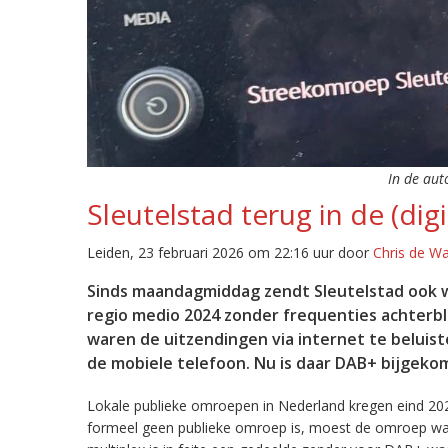
In de aut
Sleutelstad terug in de (digi
Leiden, 23 februari 2026 om 22:16 uur door
Chris de W
Sinds maandagmiddag zendt Sleutelstad ook w
regio medio 2024 zonder frequenties achterb
waren de uitzendingen via internet te beluist
de mobiele telefoon. Nu is daar DAB+ bijgeko
Lokale publieke omroepen in Nederland kregen eind 20
formeel geen publieke omroep is, moest de omroep wacht