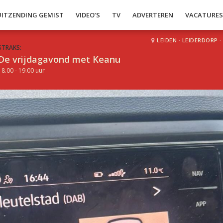
UITZENDING GEMIST
VIDEO’S
TV
ADVERTEREN
VACATURE
LEIDEN
·
LEIDERDORP
·
STRAKS:
De vrijdagavond met Keanu
18.00 - 19.00 uur