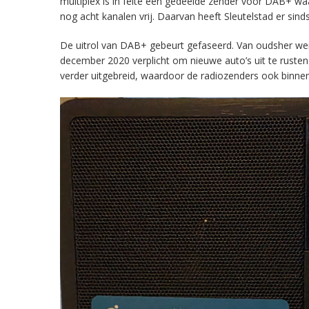
multiplex is in feite een gedeelde zender voor DAB+ w
nog acht kanalen vrij. Daarvan heeft Sleutelstad er sind
De uitrol van DAB+ gebeurt gefaseerd. Van oudsher werd 
december 2020 verplicht om nieuwe auto’s uit te rust
verder uitgebreid, waardoor de radiozenders ook binnens