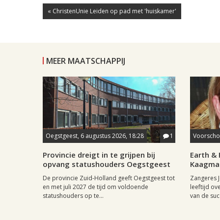
« ChristenUnie Leiden op pad met 'huiskamer'
MEER MAATSCHAPPIJ
Oegstgeest, 6 augustus 2026, 18:28
1
Voorschot
Provincie dreigt in te grijpen bij
Earth & 
opvang statushouders Oegstgeest
Kaagman
De provincie Zuid-Holland geeft Oegstgeest tot
Zangeres J
en met juli 2027 de tijd om voldoende
leeftijd ov
statushouders op te...
van de succ