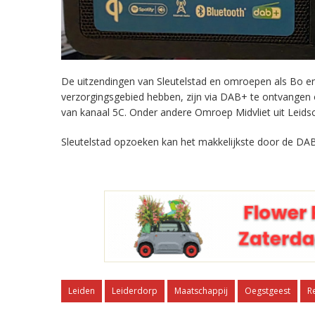
De uitzendingen van Sleutelstad en omroepen als Bo en 
verzorgingsgebied hebben, zijn via DAB+ te ontvangen
van kanaal 5C. Onder andere Omroep Midvliet uit Leids
Sleutelstad opzoeken kan het makkelijkste door de DAB
Leiden
Leiderdorp
Maatschappij
Oegstgeest
R