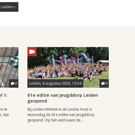
 Leiden »
0
Leiden, 6 augustus 2026, 13:54
0
l 1:
61e editie van Jeugddorp Leiden
geopend
ee te
Bij Leiden Atletiek in de Leidse Hout is
e, dat
woensdag de 61e editie van Jeugddorp
geopend. Op het veld naast de...