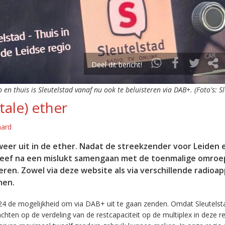
Deel dit bericht!
o en thuis is Sleutelstad vanaf nu ook te beluisteren via DAB+. (Foto's: S
tale) ether
aard
eer uit in de ether. Nadat de streekzender voor Leiden 
leef na een mislukt samengaan met de toenmalige omroep
eren. Zowel via deze website als via verschillende radioa
men.
24 de mogelijkheid om via DAB+ uit te gaan zenden. Omdat Sleutelst
en op de verdeling van de restcapaciteit op de multiplex in deze re