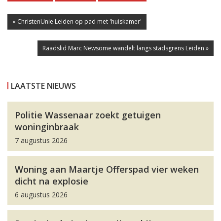
« ChristenUnie Leiden op pad met 'huiskamer'
Raadslid Marc Newsome wandelt langs stadsgrens Leiden »
LAATSTE NIEUWS
Politie Wassenaar zoekt getuigen
woninginbraak
7 augustus 2026
Woning aan Maartje Offerspad vier weken
dicht na explosie
6 augustus 2026