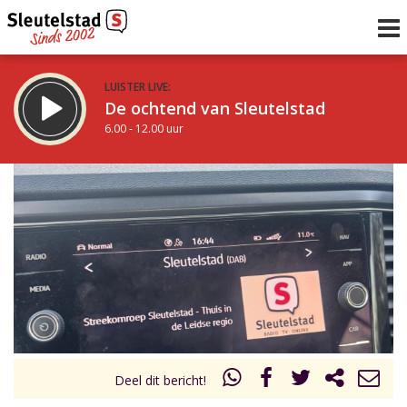
LUISTER LIVE:
De ochtend van Sleutelstad
6.00 - 12.00 uur
STRAKS:
De middag van Sleutelstad
12.00 - 18.00 uur
uur 1 van 0
Vorig uur
Volgend uur
Inklappen
Deel dit bericht!