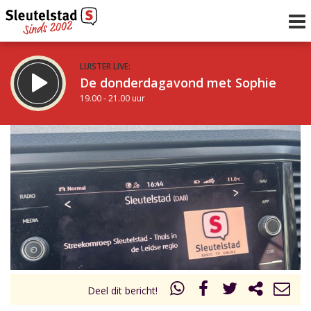
LUISTER LIVE:
De donderdagavond met Sophie
19.00 - 21.00 uur
STRAKS:
De avond van Sleutelstad
21.00 - 0.00 uur
uur 1 van 0
Vorig uur
Volgend uur
Inklappen
Deel dit bericht!