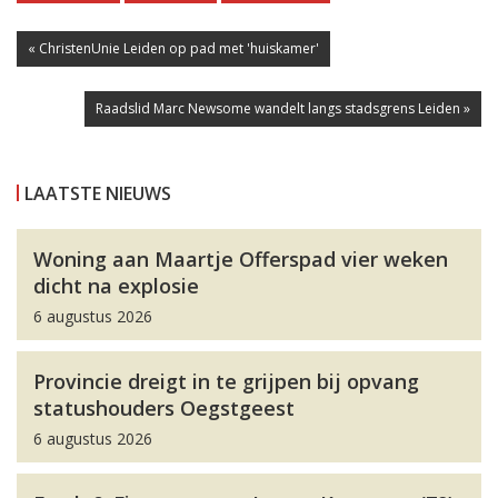
« ChristenUnie Leiden op pad met 'huiskamer'
Raadslid Marc Newsome wandelt langs stadsgrens Leiden »
LAATSTE NIEUWS
Woning aan Maartje Offerspad vier weken
dicht na explosie
6 augustus 2026
Provincie dreigt in te grijpen bij opvang
statushouders Oegstgeest
6 augustus 2026