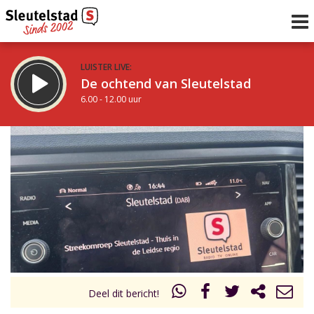
LUISTER LIVE:
De ochtend van Sleutelstad
6.00 - 12.00 uur
STRAKS:
De middag van Sleutelstad
12.00 - 17.00 uur
uur 1 van 0
Vorig uur
Volgend uur
Inklappen
Deel dit bericht!