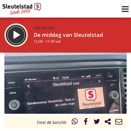
LUISTER LIVE:
De middag van Sleutelstad
12.00 - 17.00 uur
STRAKS:
Sleutelstad 30
17.00 - 19.00 uur
uur 1 van 0
Vorig uur
Volgend uur
Inklappen
Deel dit bericht!