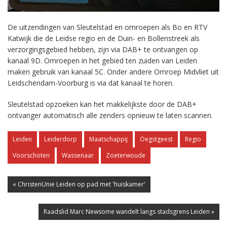
De uitzendingen van Sleutelstad en omroepen als Bo en RTV
Katwijk die de Leidse regio en de Duin- en Bollenstreek als
verzorgingsgebied hebben, zijn via DAB+ te ontvangen op
kanaal 9D. Omroepen in het gebied ten zuiden van Leiden
maken gebruik van kanaal 5C. Onder andere Omroep Midvliet uit
Leidschendam-Voorburg is via dat kanaal te horen.
Sleutelstad opzoeken kan het makkelijkste door de DAB+
ontvanger automatisch alle zenders opnieuw te laten scannen.
Leiden
Leiderdorp
Maatschappij
Oegstgeest
Regio
Voorschoten
Wassenaar
Zoeterwoude
« ChristenUnie Leiden op pad met 'huiskamer'
Raadslid Marc Newsome wandelt langs stadsgrens Leiden »