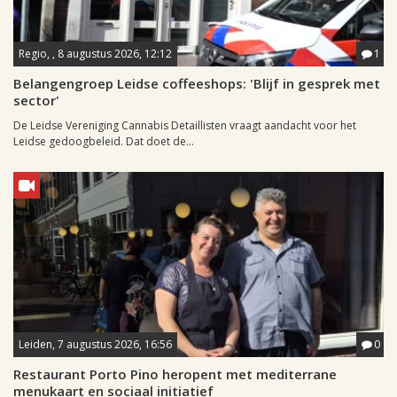
Regio, , 8 augustus 2026, 12:12
1
Belangengroep Leidse coffeeshops: 'Blijf in gesprek met
sector'
De Leidse Vereniging Cannabis Detaillisten vraagt aandacht voor het
Leidse gedoogbeleid. Dat doet de...
Leiden, 7 augustus 2026, 16:56
0
Restaurant Porto Pino heropent met mediterrane
menukaart en sociaal initiatief