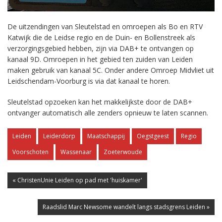
De uitzendingen van Sleutelstad en omroepen als Bo en RTV
Katwijk die de Leidse regio en de Duin- en Bollenstreek als
verzorgingsgebied hebben, zijn via DAB+ te ontvangen op
kanaal 9D. Omroepen in het gebied ten zuiden van Leiden
maken gebruik van kanaal 5C. Onder andere Omroep Midvliet uit
Leidschendam-Voorburg is via dat kanaal te horen.
Sleutelstad opzoeken kan het makkelijkste door de DAB+
ontvanger automatisch alle zenders opnieuw te laten scannen.
Leiden
Leiderdorp
Maatschappij
Oegstgeest
Regio
Voorschoten
Wassenaar
Zoeterwoude
« ChristenUnie Leiden op pad met 'huiskamer'
Raadslid Marc Newsome wandelt langs stadsgrens Leiden »