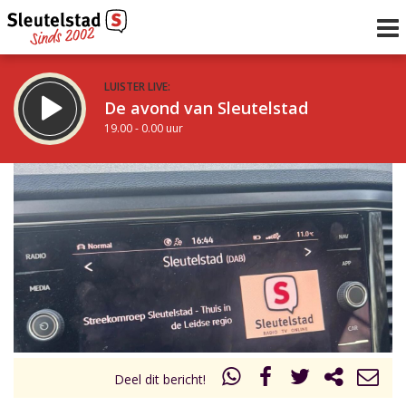
LUISTER LIVE:
De avond van Sleutelstad
19.00 - 0.00 uur
STRAKS:
De nacht van Sleutelstad
0.00 - 6.00 uur
uur 1 van 0
Vorig uur
Volgend uur
Inklappen
Deel dit bericht!