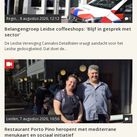
Regio, , 8 augustus 2026, 12:12
1
Belangengroep Leidse coffeeshops: 'Blijf in gesprek met
sector'
De Leidse Vereniging Cannabis Detaillisten vraagt aandacht voor het
Leidse gedoogbeleid. Dat doet de...
Leiden, 7 augustus 2026, 16:56
0
Restaurant Porto Pino heropent met mediterrane
menukaart en sociaal initiatief