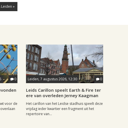
 Leiden »
5
0
Leiden, 7 augustus 2026, 12:30
0
gevonden
Leids Carillon speelt Earth & Fire ter
ere van overleden Jerney Kaagman
wt voor de
Het carillon van het Leidse stadhuis speelt deze
hovenlaan
vrijdag ieder kwartier een fragment uit het
repertoire van...