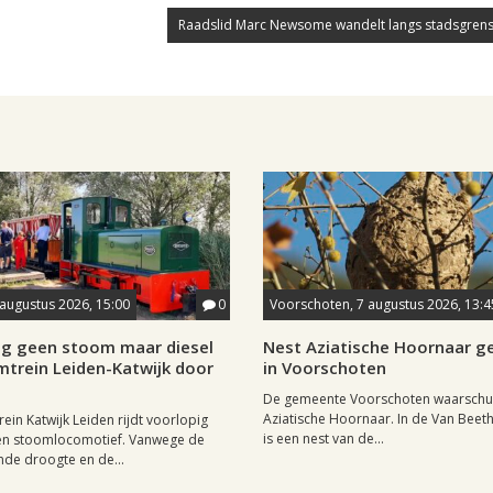
Raadslid Marc Newsome wandelt langs stadsgrens
 augustus 2026, 15:00
0
Voorschoten, 7 augustus 2026, 13:4
ig geen stoom maar diesel
Nest Aziatische Hoornaar 
mtrein Leiden-Katwijk door
in Voorschoten
De gemeente Voorschoten waarschu
Aziatische Hoornaar. In de Van Beet
ein Katwijk Leiden rijdt voorlopig
is een nest van de...
een stoomlocomotief. Vanwege de
de droogte en de...