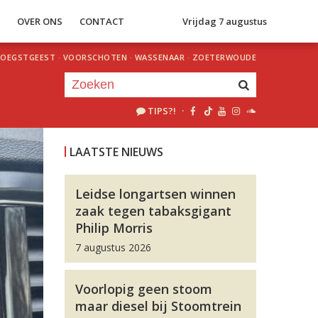
S
OVER ONS
CONTACT
Vrijdag 7 augustus
OEGSTGEEST
·
VOORSCHOTEN
·
WASSENAAR
·
ZOETERWOUDE
TIPS?!
·
Je luistert nu naar
uur 1 van 0
LAATSTE NIEUWS
«
Vorig uur
Volgend uur
»
Leidse longartsen winnen
zaak tegen tabaksgigant
Philip Morris
7 augustus 2026
Voorlopig geen stoom
maar diesel bij Stoomtrein