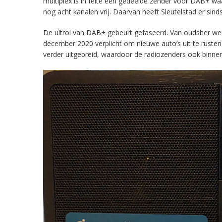
multiplex is in feite een gedeelde zender voor DAB+ w
nog acht kanalen vrij. Daarvan heeft Sleutelstad er sind
De uitrol van DAB+ gebeurt gefaseerd. Van oudsher werd 
december 2020 verplicht om nieuwe auto’s uit te rust
verder uitgebreid, waardoor de radiozenders ook binnens