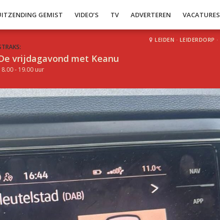
UITZENDING GEMIST
VIDEO’S
TV
ADVERTEREN
VACATURE
LEIDEN
·
LEIDERDORP
·
STRAKS:
De vrijdagavond met Keanu
18.00 - 19.00 uur