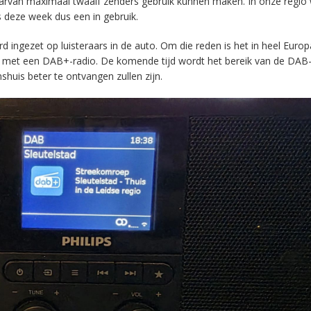
aarvan maximaal twaalf zenders gebruik kunnen maken. In onze regio
s deze week dus een in gebruik.
ingezet op luisteraars in de auto. Om die reden is het in heel Europ
en met een DAB+-radio. De komende tijd wordt het bereik van de DAB
huis beter te ontvangen zullen zijn.