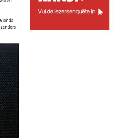
 waren
a sinds
-zenders