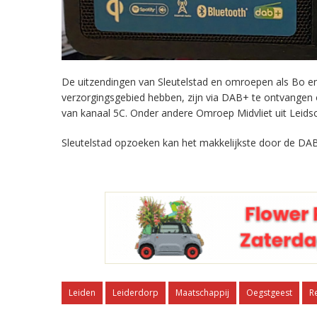
De uitzendingen van Sleutelstad en omroepen als Bo en 
verzorgingsgebied hebben, zijn via DAB+ te ontvangen
van kanaal 5C. Onder andere Omroep Midvliet uit Leids
Sleutelstad opzoeken kan het makkelijkste door de DAB
Leiden
Leiderdorp
Maatschappij
Oegstgeest
R