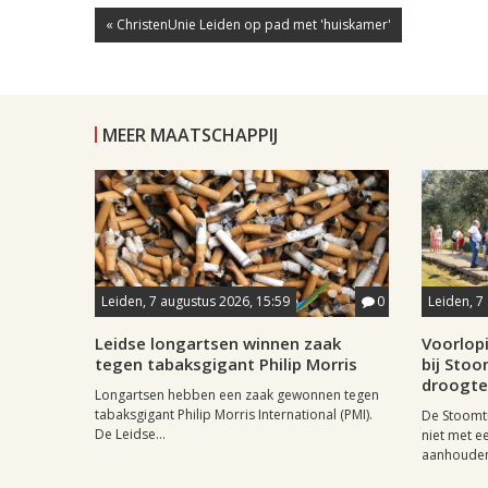
« ChristenUnie Leiden op pad met 'huiskamer'
MEER MAATSCHAPPIJ
Leiden, 7 augustus 2026, 15:59
0
Leiden, 7
Leidse longartsen winnen zaak
Voorlop
tegen tabaksgigant Philip Morris
bij Stoo
droogte
Longartsen hebben een zaak gewonnen tegen
tabaksgigant Philip Morris International (PMI).
De Stoomtr
De Leidse...
niet met 
aanhouden