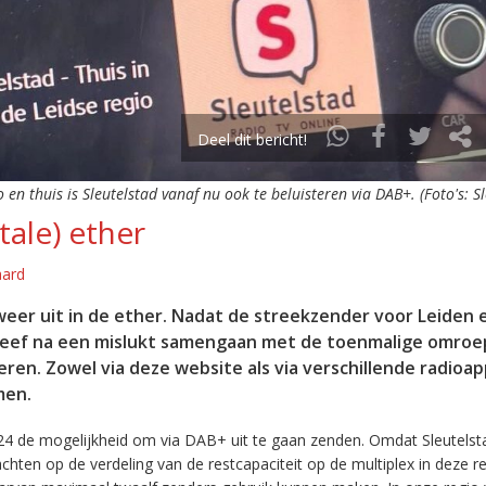
Deel dit bericht!
o en thuis is Sleutelstad vanaf nu ook te beluisteren via DAB+. (Foto's: S
tale) ether
aard
eer uit in de ether. Nadat de streekzender voor Leiden 
leef na een mislukt samengaan met de toenmalige omroep
eren. Zowel via deze website als via verschillende radioa
men.
24 de mogelijkheid om via DAB+ uit te gaan zenden. Omdat Sleutelst
en op de verdeling van de restcapaciteit op de multiplex in deze re