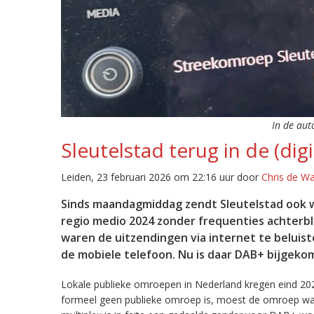
In de aut
Sleutelstad terug in de (digi
Leiden, 23 februari 2026 om 22:16 uur door
Chris de W
Sinds maandagmiddag zendt Sleutelstad ook w
regio medio 2024 zonder frequenties achterb
waren de uitzendingen via internet te beluist
de mobiele telefoon. Nu is daar DAB+ bijgeko
Lokale publieke omroepen in Nederland kregen eind 20
formeel geen publieke omroep is, moest de omroep wacht