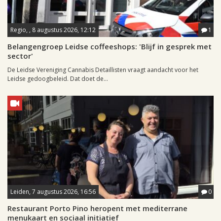
Regio, , 8 augustus 2026, 12:12
1
Belangengroep Leidse coffeeshops: 'Blijf in gesprek met
sector'
De Leidse Vereniging Cannabis Detaillisten vraagt aandacht voor het
Leidse gedoogbeleid. Dat doet de...
Leiden, 7 augustus 2026, 16:56
0
Restaurant Porto Pino heropent met mediterrane
menukaart en sociaal initiatief