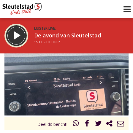
LUISTER LIVE:
De avond van Sleutelstad
19.00 - 0.00 uur
STRAKS:
De nacht van Sleutelstad
0.00 - 6.00 uur
uur 1 van 0
Vorig uur
Volgend uur
Inklappen
Deel dit bericht!