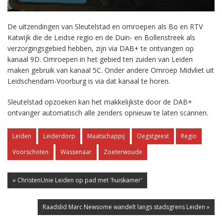
De uitzendingen van Sleutelstad en omroepen als Bo en RTV
Katwijk die de Leidse regio en de Duin- en Bollenstreek als
verzorgingsgebied hebben, zijn via DAB+ te ontvangen op
kanaal 9D. Omroepen in het gebied ten zuiden van Leiden
maken gebruik van kanaal 5C. Onder andere Omroep Midvliet uit
Leidschendam-Voorburg is via dat kanaal te horen.
Sleutelstad opzoeken kan het makkelijkste door de DAB+
ontvanger automatisch alle zenders opnieuw te laten scannen.
Leiden
Leiderdorp
Maatschappij
Oegstgeest
Regio
Voorschoten
Wassenaar
Zoeterwoude
« ChristenUnie Leiden op pad met 'huiskamer'
Raadslid Marc Newsome wandelt langs stadsgrens Leiden »