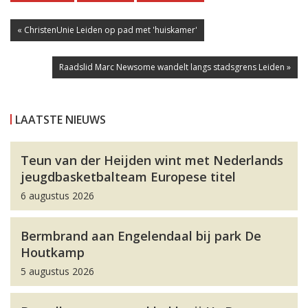
« ChristenUnie Leiden op pad met 'huiskamer'
Raadslid Marc Newsome wandelt langs stadsgrens Leiden »
LAATSTE NIEUWS
Teun van der Heijden wint met Nederlands
jeugdbasketbalteam Europese titel
6 augustus 2026
Bermbrand aan Engelendaal bij park De
Houtkamp
5 augustus 2026