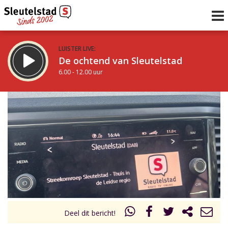
LUISTER LIVE:
De ochtend van Sleutelstad
6.00 - 12.00 uur
STRAKS:
De middag van Sleutelstad
12.00 - 18.00 uur
uur 1 van 0
Vorig uur
Volgend uur
Inklappen
Deel dit bericht!