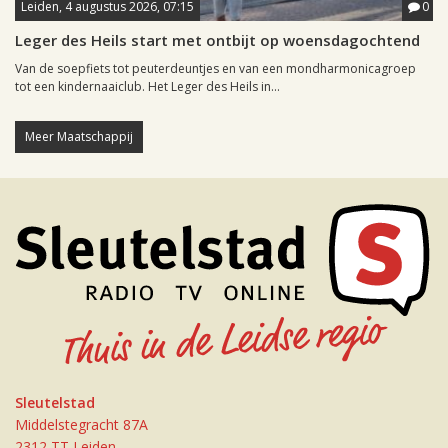
Leiden, 4 augustus 2026, 07:15
0
Leger des Heils start met ontbijt op woensdagochtend
Van de soepfiets tot peuterdeuntjes en van een mondharmonicagroep
tot een kindernaaiclub. Het Leger des Heils in...
Meer Maatschappij
Sleutelstad
Middelstegracht 87A
2312 TT Leiden