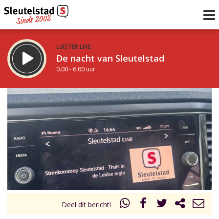
LUISTER LIVE:
De nacht van Sleutelstad
0.00 - 6.00 uur
STRAKS:
De ochtend van Sleutelstad
6.00 - 12.00 uur
uur 1 van 0
Vorig uur
Volgend uur
Inklappen
Deel dit bericht!