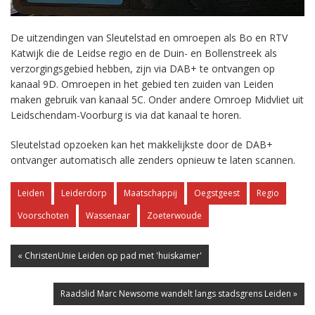
De uitzendingen van Sleutelstad en omroepen als Bo en RTV
Katwijk die de Leidse regio en de Duin- en Bollenstreek als
verzorgingsgebied hebben, zijn via DAB+ te ontvangen op
kanaal 9D. Omroepen in het gebied ten zuiden van Leiden
maken gebruik van kanaal 5C. Onder andere Omroep Midvliet uit
Leidschendam-Voorburg is via dat kanaal te horen.
Sleutelstad opzoeken kan het makkelijkste door de DAB+
ontvanger automatisch alle zenders opnieuw te laten scannen.
Leiden
Leiderdorp
Maatschappij
Oegstgeest
Regio
Voorschoten
Wassenaar
Zoeterwoude
« ChristenUnie Leiden op pad met 'huiskamer'
Raadslid Marc Newsome wandelt langs stadsgrens Leiden »