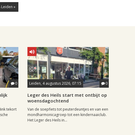
 Leiden »
0
Leiden, 4 augustus 2026, 07:15
0
lijk
Leger des Heils start met ontbijt op
woensdagochtend
ink tekort
Van de soepfiets tot peuterdeuntjes en van een
ische
mondharmonicagroep tot een kindernaaiclub.
Het Leger des Heils in...