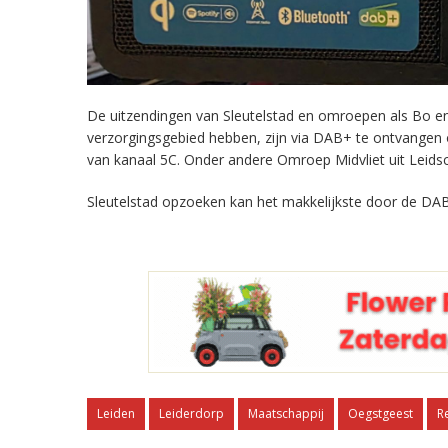
De uitzendingen van Sleutelstad en omroepen als Bo en 
verzorgingsgebied hebben, zijn via DAB+ te ontvangen
van kanaal 5C. Onder andere Omroep Midvliet uit Leids
Sleutelstad opzoeken kan het makkelijkste door de DAB
Leiden
Leiderdorp
Maatschappij
Oegstgeest
R