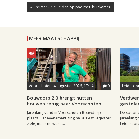
« ChristenUnie Leiden op pad met 'huiskamer'
MEER MAATSCHAPPIJ
Voorschoten, 4 augustus 2026, 17:14
0
Leiderdor
Bouwdorp 2.0 brengt hutten
Verdwen
bouwen terug naar Voorschoten
gestole
Jarenlang vond in Voorschoten Bouwdorp
De spoorl
plaats. Het evenement ging na 2019 stilletjes ter
jarenlang 
ziele, maar nu wordt...
Leiderdorp 