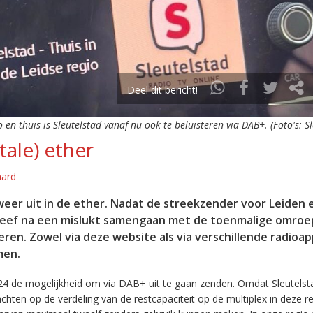
Deel dit bericht!
o en thuis is Sleutelstad vanaf nu ook te beluisteren via DAB+. (Foto's: S
tale) ether
aard
eer uit in de ether. Nadat de streekzender voor Leiden 
leef na een mislukt samengaan met de toenmalige omroep
eren. Zowel via deze website als via verschillende radioa
men.
24 de mogelijkheid om via DAB+ uit te gaan zenden. Omdat Sleutelst
en op de verdeling van de restcapaciteit op de multiplex in deze re