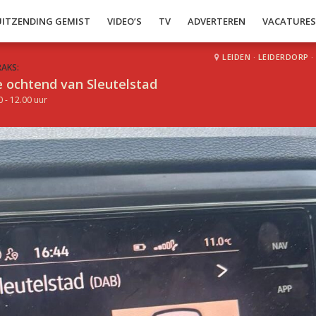
UITZENDING GEMIST
VIDEO’S
TV
ADVERTEREN
VACATURE
LEIDEN
·
LEIDERDORP
·
RAKS:
 ochtend van Sleutelstad
0 - 12.00 uur