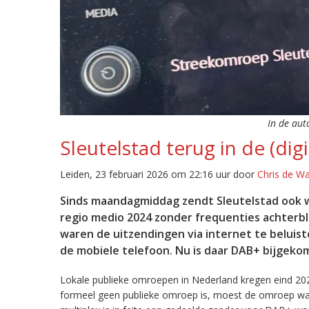
In de aut
Sleutelstad terug in de (digi
Leiden, 23 februari 2026 om 22:16 uur door
Chris de W
Sinds maandagmiddag zendt Sleutelstad ook w
regio medio 2024 zonder frequenties achterb
waren de uitzendingen via internet te beluist
de mobiele telefoon. Nu is daar DAB+ bijgeko
Lokale publieke omroepen in Nederland kregen eind 20
formeel geen publieke omroep is, moest de omroep wacht