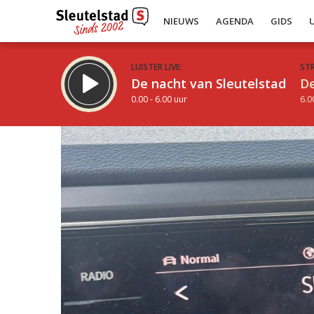
NIEUWS
AGENDA
GIDS
LUISTER LIVE:
ST
De nacht van Sleutelstad
De
0.00 - 6.00 uur
6.0
Inklappen