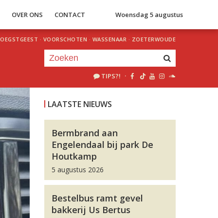
S
OVER ONS
CONTACT
Woensdag 5 augustus
OEGSTGEEST
·
VOORSCHOTEN
·
WASSENAAR
·
ZOETERWOUDE
TIPS?!
·
Je luistert nu naar
uur 1 van 0
LAATSTE NIEUWS
«
Vorig uur
Volgend uur
»
Bermbrand aan
Engelendaal bij park De
Houtkamp
5 augustus 2026
Bestelbus ramt gevel
bakkerij Us Bertus