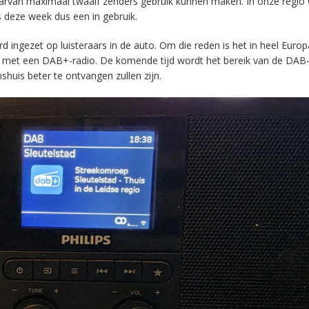
aarvan maximaal twaalf zenders gebruik kunnen maken. In onze regio
s deze week dus een in gebruik.
ingezet op luisteraars in de auto. Om die reden is het in heel Europ
en met een DAB+-radio. De komende tijd wordt het bereik van de DAB
huis beter te ontvangen zullen zijn.