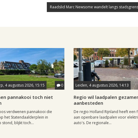
Raadslid Marc Newsome wandelt langs stadsgrens
p, 4 augustus 2026, 15:15
0
Leiden, 4 augustus 2026, 14:13
en pannakooi toch niet
Regio wil laadpalen gezamen
n
aanbesteden
oos verdwenen pannakooi die
De regio Holland Rijnland heeft een fl
op het Statendaalderplein in
aan openbare laadpalen voor elektr
stond, blijkt toch...
auto's. De regionale...