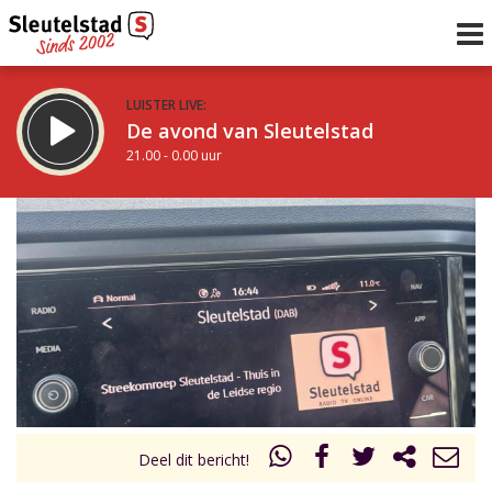
LUISTER LIVE:
De avond van Sleutelstad
21.00 - 0.00 uur
STRAKS:
De nacht van Sleutelstad
0.00 - 6.00 uur
uur 1 van 0
Vorig uur
Volgend uur
Inklappen
Deel dit bericht!