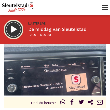
LUISTER LIVE:
De middag van Sleutelstad
12.00 - 18.00 uur
STRAKS:
De avond van Sleutelstad
18.00 - 21.00 uur
uur 1 van 0
Vorig uur
Volgend uur
Inklappen
Deel dit bericht!