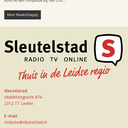
komt nu een competitie bij. Het COC...
Meer Maatschappij
Sleutelstad
Middelstegracht 87A
2312 TT Leiden
E-mail
redactie@sleutelstad.nl