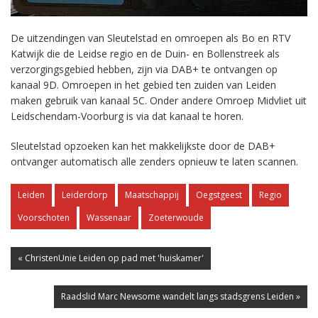
De uitzendingen van Sleutelstad en omroepen als Bo en RTV
Katwijk die de Leidse regio en de Duin- en Bollenstreek als
verzorgingsgebied hebben, zijn via DAB+ te ontvangen op
kanaal 9D. Omroepen in het gebied ten zuiden van Leiden
maken gebruik van kanaal 5C. Onder andere Omroep Midvliet uit
Leidschendam-Voorburg is via dat kanaal te horen.
Sleutelstad opzoeken kan het makkelijkste door de DAB+
ontvanger automatisch alle zenders opnieuw te laten scannen.
Leiden
Leiderdorp
Maatschappij
Oegstgeest
Regio
Voorschoten
Wassenaar
Zoeterwoude
« ChristenUnie Leiden op pad met 'huiskamer'
Raadslid Marc Newsome wandelt langs stadsgrens Leiden »