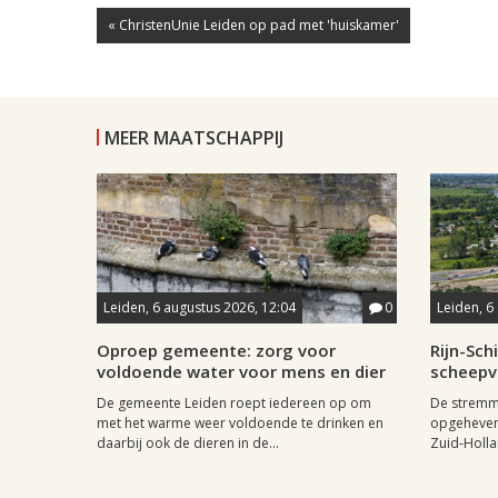
« ChristenUnie Leiden op pad met 'huiskamer'
MEER MAATSCHAPPIJ
Leiden, 6 augustus 2026, 12:04
0
Leiden, 6
Oproep gemeente: zorg voor
Rijn-Sc
voldoende water voor mens en dier
scheepv
De gemeente Leiden roept iedereen op om
De stremmi
met het warme weer voldoende te drinken en
opgeheven
daarbij ook de dieren in de...
Zuid-Holla