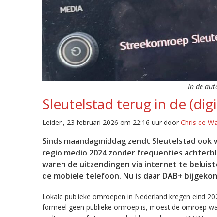
In de aut
Sleutelstad terug in de (digi
Leiden, 23 februari 2026 om 22:16 uur door
Chris de W
Sinds maandagmiddag zendt Sleutelstad ook w
regio medio 2024 zonder frequenties achterb
waren de uitzendingen via internet te beluist
de mobiele telefoon. Nu is daar DAB+ bijgeko
Lokale publieke omroepen in Nederland kregen eind 20
formeel geen publieke omroep is, moest de omroep wacht