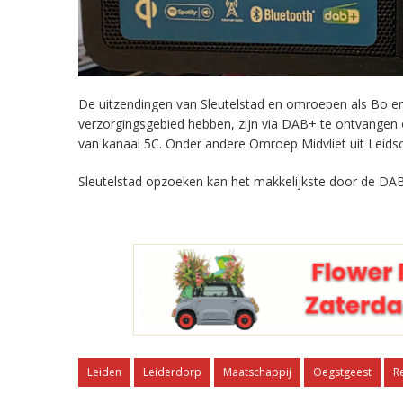
De uitzendingen van Sleutelstad en omroepen als Bo en 
verzorgingsgebied hebben, zijn via DAB+ te ontvangen
van kanaal 5C. Onder andere Omroep Midvliet uit Leids
Sleutelstad opzoeken kan het makkelijkste door de DAB
Leiden
Leiderdorp
Maatschappij
Oegstgeest
R