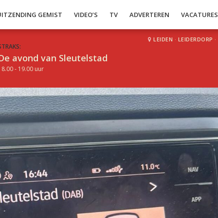
UITZENDING GEMIST
VIDEO’S
TV
ADVERTEREN
VACATURE
LEIDEN
·
LEIDERDORP
·
STRAKS:
De avond van Sleutelstad
18.00 - 19.00 uur