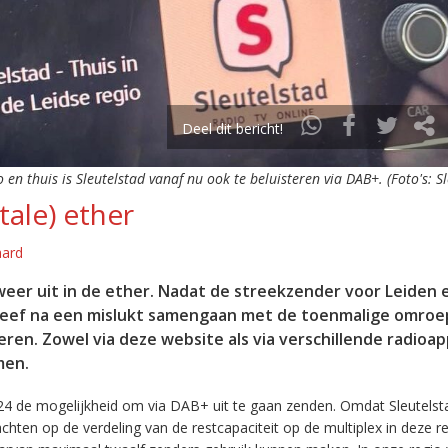
Deel dit bericht!
o en thuis is Sleutelstad vanaf nu ook te beluisteren via DAB+. (Foto's: S
tale) ether
aard
eer uit in de ether. Nadat de streekzender voor Leiden 
leef na een mislukt samengaan met de toenmalige omroep
eren. Zowel via deze website als via verschillende radioa
men.
24 de mogelijkheid om via DAB+ uit te gaan zenden. Omdat Sleutelst
en op de verdeling van de restcapaciteit op de multiplex in deze re