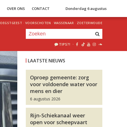
S
OVER ONS
CONTACT
Donderdag 6 augustus
OEGSTGEEST
·
VOORSCHOTEN
·
WASSENAAR
·
ZOETERWOUDE
TIPS?!
·
Je luistert nu naar
uur 1 van 0
LAATSTE NIEUWS
«
Vorig uur
Volgend uur
»
Oproep gemeente: zorg
voor voldoende water voor
mens en dier
6 augustus 2026
Rijn-Schiekanaal weer
open voor scheepvaart