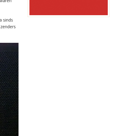
 waren
a sinds
-zenders