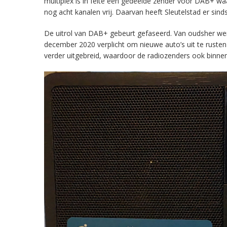
multiplex is in feite een gedeelde zender voor DAB+ w
nog acht kanalen vrij. Daarvan heeft Sleutelstad er sind
De uitrol van DAB+ gebeurt gefaseerd. Van oudsher werd 
december 2020 verplicht om nieuwe auto’s uit te rust
verder uitgebreid, waardoor de radiozenders ook binnens