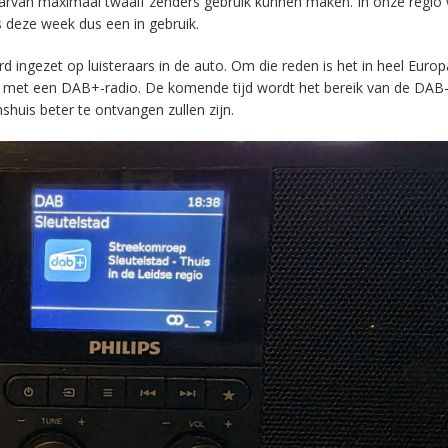
aarvan maximaal twaalf zenders gebruik kunnen maken. In onze regio
s deze week dus een in gebruik.
ingezet op luisteraars in de auto. Om die reden is het in heel Europ
en met een DAB+-radio. De komende tijd wordt het bereik van de DAB
huis beter te ontvangen zullen zijn.