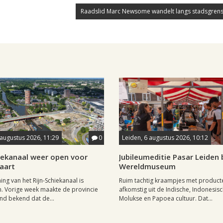
Raadslid Marc Newsome wandelt langs stadsgrens
 augustus 2026, 11:29
0
Leiden, 6 augustus 2026, 10:12
hiekanaal weer open voor
Jubileumeditie Pasar Leiden b
aart
Wereldmuseum
ng van het Rijn-Schiekanaal is
Ruim tachtig kraampjes met product
. Vorige week maakte de provincie
afkomstig uit de Indische, Indonesisc
nd bekend dat de...
Molukse en Papoea cultuur. Dat...