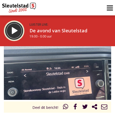
LUISTER LIVE:
De avond van Sleutelstad
19.00 - 0.00 uur
STRAKS:
De nacht van Sleutelstad
0.00 - 6.00 uur
uur 1 van 0
Vorig uur
Volgend uur
Inklappen
Deel dit bericht!