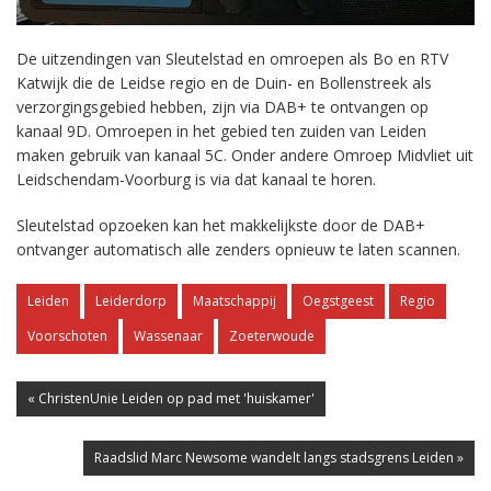
De uitzendingen van Sleutelstad en omroepen als Bo en RTV
Katwijk die de Leidse regio en de Duin- en Bollenstreek als
verzorgingsgebied hebben, zijn via DAB+ te ontvangen op
kanaal 9D. Omroepen in het gebied ten zuiden van Leiden
maken gebruik van kanaal 5C. Onder andere Omroep Midvliet uit
Leidschendam-Voorburg is via dat kanaal te horen.
Sleutelstad opzoeken kan het makkelijkste door de DAB+
ontvanger automatisch alle zenders opnieuw te laten scannen.
Leiden
Leiderdorp
Maatschappij
Oegstgeest
Regio
Voorschoten
Wassenaar
Zoeterwoude
« ChristenUnie Leiden op pad met 'huiskamer'
Raadslid Marc Newsome wandelt langs stadsgrens Leiden »