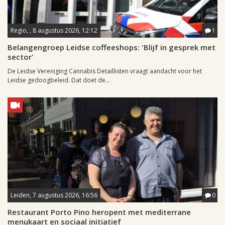
Regio, , 8 augustus 2026, 12:12
1
Belangengroep Leidse coffeeshops: 'Blijf in gesprek met
sector'
De Leidse Vereniging Cannabis Detaillisten vraagt aandacht voor het
Leidse gedoogbeleid. Dat doet de...
Leiden, 7 augustus 2026, 16:56
0
Restaurant Porto Pino heropent met mediterrane
menukaart en sociaal initiatief