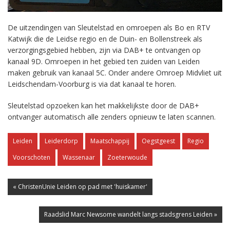
De uitzendingen van Sleutelstad en omroepen als Bo en RTV
Katwijk die de Leidse regio en de Duin- en Bollenstreek als
verzorgingsgebied hebben, zijn via DAB+ te ontvangen op
kanaal 9D. Omroepen in het gebied ten zuiden van Leiden
maken gebruik van kanaal 5C. Onder andere Omroep Midvliet uit
Leidschendam-Voorburg is via dat kanaal te horen.
Sleutelstad opzoeken kan het makkelijkste door de DAB+
ontvanger automatisch alle zenders opnieuw te laten scannen.
Leiden
Leiderdorp
Maatschappij
Oegstgeest
Regio
Voorschoten
Wassenaar
Zoeterwoude
« ChristenUnie Leiden op pad met 'huiskamer'
Raadslid Marc Newsome wandelt langs stadsgrens Leiden »