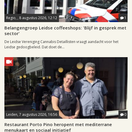
Regio, , 8 augustus 2026, 12:12
1
Belangengroep Leidse coffeeshops: 'Blijf in gesprek met
sector'
De Leidse Vereniging Cannabis Detaillisten vraagt aandacht voor het
Leidse gedoogbeleid. Dat doet de...
Leiden, 7 augustus 2026, 16:56
0
Restaurant Porto Pino heropent met mediterrane
menukaart en sociaal initiatief