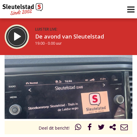
LUISTER LIVE:
De avond van Sleutelstad
19.00 - 0.00 uur
STRAKS:
De nacht van Sleutelstad
0.00 - 6.00 uur
uur 1 van 0
Vorig uur
Volgend uur
Inklappen
Deel dit bericht!