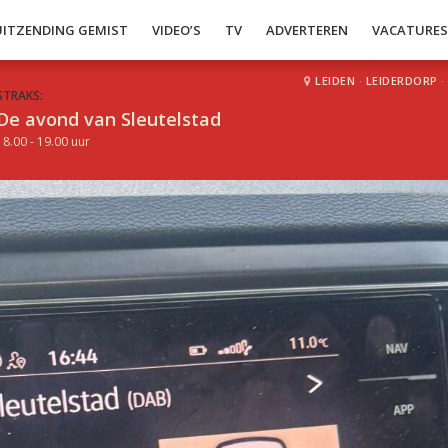
UITZENDING GEMIST
VIDEO’S
TV
ADVERTEREN
VACATURE
LEIDEN
·
LEIDERDORP
·
STRAKS:
De avond van Sleutelstad
18.00 - 19.00 uur