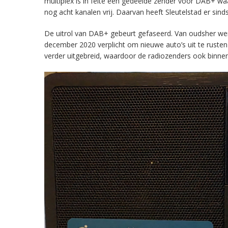
multiplex is in feite een gedeelde zender voor DAB+ w
nog acht kanalen vrij. Daarvan heeft Sleutelstad er sind
De uitrol van DAB+ gebeurt gefaseerd. Van oudsher werd 
december 2020 verplicht om nieuwe auto’s uit te rust
verder uitgebreid, waardoor de radiozenders ook binnens