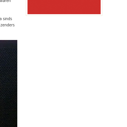
 waren
a sinds
-zenders