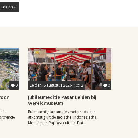
 Leiden »
0
Leiden, 6 augustus 2026, 10:12
0
voor
Jubileumeditie Pasar Leiden bij
Wereldmuseum
l is
Ruim tachtig kraampjes met producten
rovincie
afkomstig uit de Indische, Indonesische,
Molukse en Papoea cultuur. Dat...