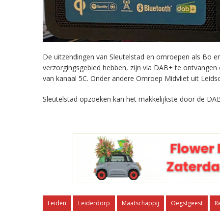
De uitzendingen van Sleutelstad en omroepen als Bo en 
verzorgingsgebied hebben, zijn via DAB+ te ontvangen
van kanaal 5C. Onder andere Omroep Midvliet uit Leids
Sleutelstad opzoeken kan het makkelijkste door de DAB
Leiden
Leiderdorp
Maatschappij
Oegstgeest
R