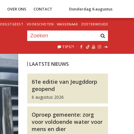
S
OVER ONS
CONTACT
Donderdag 6 augustus
OEGSTGEEST
·
VOORSCHOTEN
·
WASSENAAR
·
ZOETERWOUDE
TIPS?!
·
Je luistert nu naar
uur 1 van 0
LAATSTE NIEUWS
«
Vorig uur
Volgend uur
»
61e editie van Jeugddorp
geopend
6 augustus 2026
Oproep gemeente: zorg
voor voldoende water voor
mens en dier