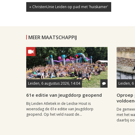
« ChristenUnie Leiden op pad met 'huiskamer'
MEER MAATSCHAPPIJ
Leiden, 6 augustus 2026, 14:04
Leiden, 6
61e editie van Jeugddorp geopend
Oproep 
voldoen
Bij Leiden Atletiek in de Leidse Hout is
woensdag de 61e editie van Jeugddorp
De gemeen
geopend. Op het veld naast de...
met het w
daarbij ook