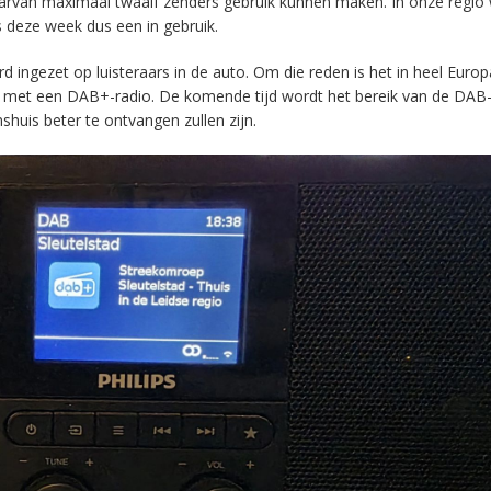
aarvan maximaal twaalf zenders gebruik kunnen maken. In onze regio
s deze week dus een in gebruik.
ingezet op luisteraars in de auto. Om die reden is het in heel Europ
en met een DAB+-radio. De komende tijd wordt het bereik van de DAB
huis beter te ontvangen zullen zijn.