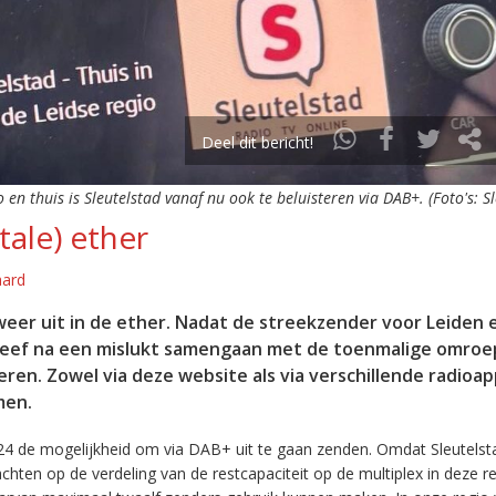
Deel dit bericht!
o en thuis is Sleutelstad vanaf nu ook te beluisteren via DAB+. (Foto's: S
tale) ether
aard
eer uit in de ether. Nadat de streekzender voor Leiden 
leef na een mislukt samengaan met de toenmalige omroep
eren. Zowel via deze website als via verschillende radioa
men.
24 de mogelijkheid om via DAB+ uit te gaan zenden. Omdat Sleutelst
en op de verdeling van de restcapaciteit op de multiplex in deze re