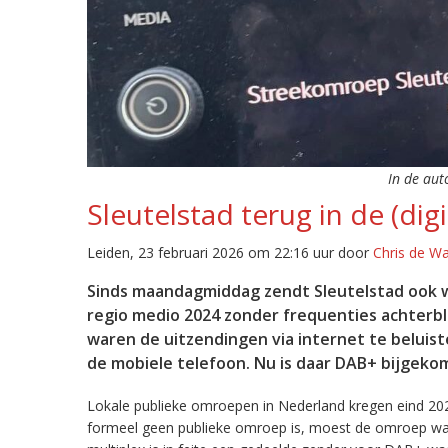
In de aut
Sleutelstad terug in de (digi
Leiden, 23 februari 2026 om 22:16 uur door
Chris de W
Sinds maandagmiddag zendt Sleutelstad ook w
regio medio 2024 zonder frequenties achterb
waren de uitzendingen via internet te beluist
de mobiele telefoon. Nu is daar DAB+ bijgeko
Lokale publieke omroepen in Nederland kregen eind 20
formeel geen publieke omroep is, moest de omroep wacht