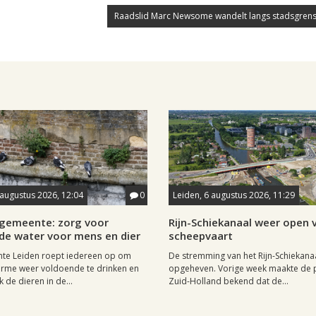
Raadslid Marc Newsome wandelt langs stadsgrens
 augustus 2026, 12:04
0
Leiden, 6 augustus 2026, 11:29
gemeente: zorg voor
Rijn-Schiekanaal weer open 
de water voor mens en dier
scheepvaart
te Leiden roept iedereen op om
De stremming van het Rijn-Schiekanaa
arme weer voldoende te drinken en
opgeheven. Vorige week maakte de p
 de dieren in de...
Zuid-Holland bekend dat de...