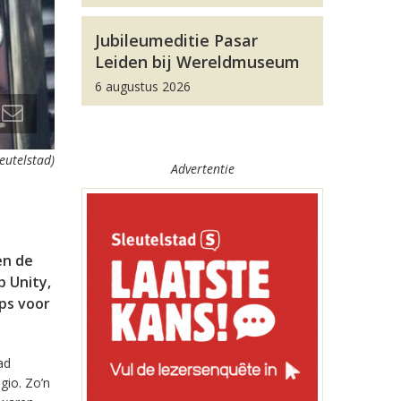
Jubileumeditie Pasar
Leiden bij Wereldmuseum
6 augustus 2026
leutelstad)
Advertentie
en de
 Unity,
pps voor
ad
gio. Zo’n