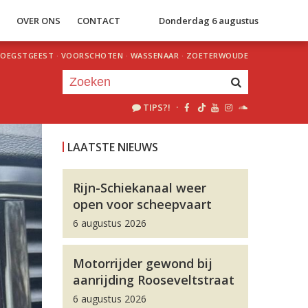
S
OVER ONS
CONTACT
Donderdag 6 augustus
OEGSTGEEST
·
VOORSCHOTEN
·
WASSENAAR
·
ZOETERWOUDE
TIPS?!
·
Je luistert nu naar
uur 1 van 0
LAATSTE NIEUWS
«
Vorig uur
Volgend uur
»
Rijn-Schiekanaal weer
open voor scheepvaart
6 augustus 2026
Motorrijder gewond bij
aanrijding Rooseveltstraat
6 augustus 2026