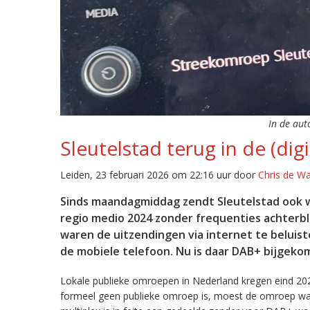
In de aut
Sleutelstad terug in de (digi
Leiden, 23 februari 2026 om 22:16 uur door
Chris de W
Sinds maandagmiddag zendt Sleutelstad ook w
regio medio 2024 zonder frequenties achterb
waren de uitzendingen via internet te beluist
de mobiele telefoon. Nu is daar DAB+ bijgeko
Lokale publieke omroepen in Nederland kregen eind 20
formeel geen publieke omroep is, moest de omroep wacht