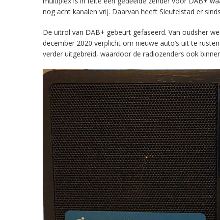
multiplex is in feite een gedeelde zender voor DAB+ w
nog acht kanalen vrij. Daarvan heeft Sleutelstad er sind
De uitrol van DAB+ gebeurt gefaseerd. Van oudsher werd 
december 2020 verplicht om nieuwe auto’s uit te rust
verder uitgebreid, waardoor de radiozenders ook binnens