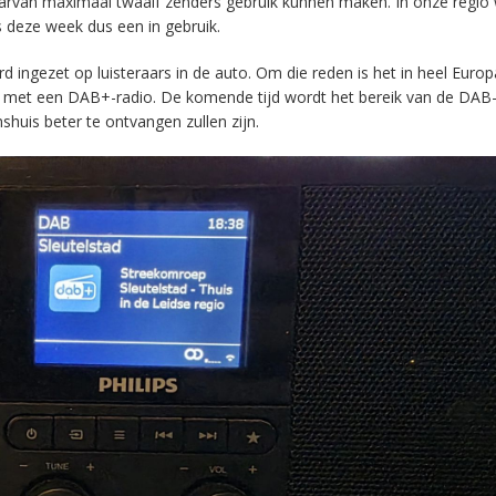
aarvan maximaal twaalf zenders gebruik kunnen maken. In onze regio
s deze week dus een in gebruik.
ingezet op luisteraars in de auto. Om die reden is het in heel Europ
en met een DAB+-radio. De komende tijd wordt het bereik van de DAB
huis beter te ontvangen zullen zijn.