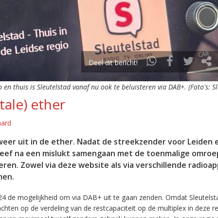
Deel dit bericht!
o en thuis is Sleutelstad vanaf nu ook te beluisteren via DAB+. (Foto's: S
tale) ether
aard
eer uit in de ether. Nadat de streekzender voor Leiden 
leef na een mislukt samengaan met de toenmalige omroep
eren. Zowel via deze website als via verschillende radioa
men.
24 de mogelijkheid om via DAB+ uit te gaan zenden. Omdat Sleutelst
en op de verdeling van de restcapaciteit op de multiplex in deze re