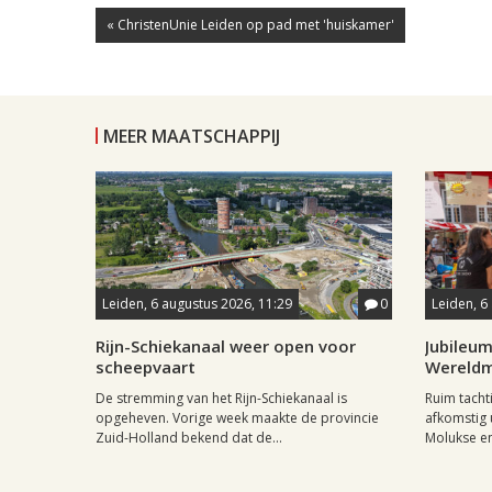
« ChristenUnie Leiden op pad met 'huiskamer'
MEER MAATSCHAPPIJ
Leiden, 6 augustus 2026, 11:29
0
Leiden, 6
Rijn-Schiekanaal weer open voor
Jubileum
scheepvaart
Wereld
De stremming van het Rijn-Schiekanaal is
Ruim tach
opgeheven. Vorige week maakte de provincie
afkomstig 
Zuid-Holland bekend dat de...
Molukse en