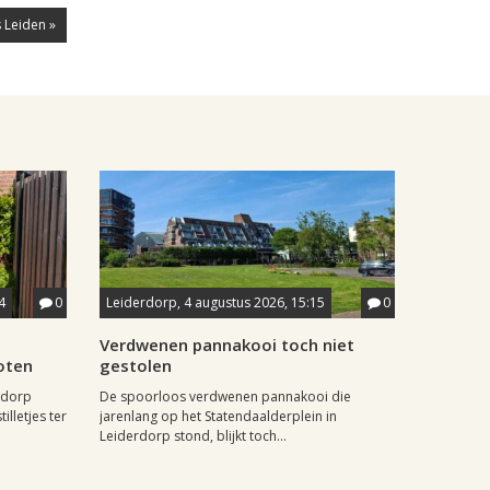
 Leiden »
4
0
Leiderdorp, 4 augustus 2026, 15:15
0
Verdwenen pannakooi toch niet
oten
gestolen
wdorp
De spoorloos verdwenen pannakooi die
illetjes ter
jarenlang op het Statendaalderplein in
Leiderdorp stond, blijkt toch...