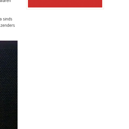
 waren
a sinds
-zenders