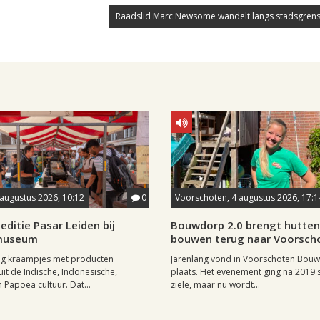
Raadslid Marc Newsome wandelt langs stadsgrens
 augustus 2026, 10:12
0
Voorschoten, 4 augustus 2026, 17:1
editie Pasar Leiden bij
Bouwdorp 2.0 brengt hutten
museum
bouwen terug naar Voorsch
tig kraampjes met producten
Jarenlang vond in Voorschoten Bou
uit de Indische, Indonesische,
plaats. Het evenement ging na 2019 st
 Papoea cultuur. Dat...
ziele, maar nu wordt...