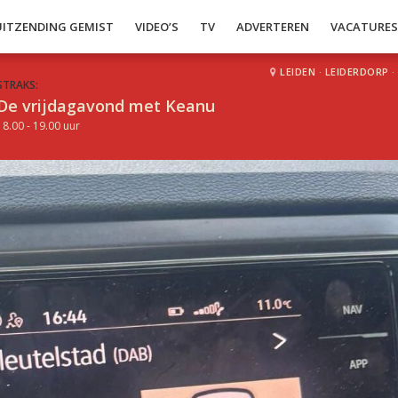
UITZENDING GEMIST
VIDEO’S
TV
ADVERTEREN
VACATURE
LEIDEN
·
LEIDERDORP
·
STRAKS:
De vrijdagavond met Keanu
18.00 - 19.00 uur