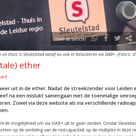
Deel dit bericht!
o en thuis is Sleutelstad vanaf nu ook te beluisteren via DAB+. (Foto's: S
tale) ether
aard
eer uit in de ether. Nadat de streekzender voor Leiden 
leef na een mislukt samengaan met de toenmalige omroep
eren. Zowel via deze website als via verschillende radioa
men.
24 de mogelijkheid om via DAB+ uit te gaan zenden. Omdat Sleutelst
en op de verdeling van de restcapaciteit op de multiplex in deze re