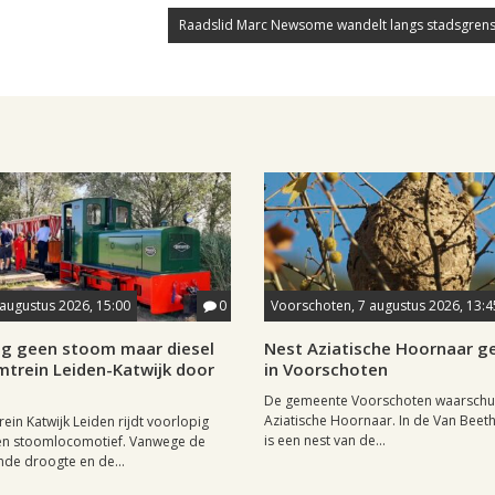
Raadslid Marc Newsome wandelt langs stadsgrens
 augustus 2026, 15:00
0
Voorschoten, 7 augustus 2026, 13:4
ig geen stoom maar diesel
Nest Aziatische Hoornaar 
mtrein Leiden-Katwijk door
in Voorschoten
De gemeente Voorschoten waarschu
Aziatische Hoornaar. In de Van Beet
ein Katwijk Leiden rijdt voorlopig
is een nest van de...
een stoomlocomotief. Vanwege de
de droogte en de...