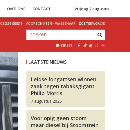
S
OVER ONS
CONTACT
Vrijdag 7 augustus
OEGSTGEEST
·
VOORSCHOTEN
·
WASSENAAR
·
ZOETERWOUDE
TIPS?!
·
Je luistert nu naar
uur 1 van 0
LAATSTE NIEUWS
«
Vorig uur
Volgend uur
»
Leidse longartsen winnen
zaak tegen tabaksgigant
Philip Morris
7 augustus 2026
Voorlopig geen stoom
maar diesel bij Stoomtrein