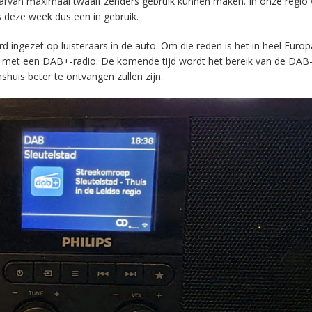
aarvan maximaal twaalf zenders gebruik kunnen maken. In onze regio
s deze week dus een in gebruik.
ingezet op luisteraars in de auto. Om die reden is het in heel Europ
en met een DAB+-radio. De komende tijd wordt het bereik van de DAB
huis beter te ontvangen zullen zijn.