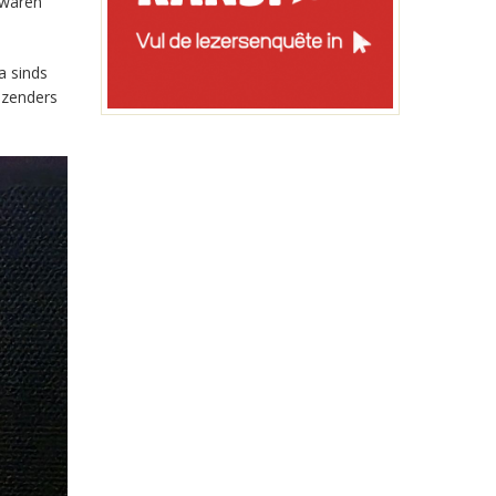
 waren
a sinds
-zenders