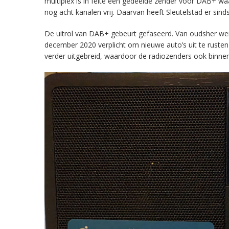
multiplex is in feite een gedeelde zender voor DAB+ w
nog acht kanalen vrij. Daarvan heeft Sleutelstad er sind
De uitrol van DAB+ gebeurt gefaseerd. Van oudsher werd 
december 2020 verplicht om nieuwe auto’s uit te rust
verder uitgebreid, waardoor de radiozenders ook binnens