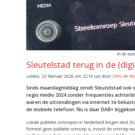
In de aut
Sleutelstad terug in de (digi
Leiden, 23 februari 2026 om 22:16 uur door
Chris de W
Sinds maandagmiddag zendt Sleutelstad ook w
regio medio 2024 zonder frequenties achterb
waren de uitzendingen via internet te beluist
de mobiele telefoon. Nu is daar DAB+ bijgeko
Lokale publieke omroepen in Nederland kregen eind 20
formeel geen publieke omroep is, moest de omroep wacht