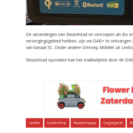
De uitzendingen van Sleutelstad en omroepen als Bo en 
verzorgingsgebied hebben, zijn via DAB+ te ontvangen
van kanaal 5C. Onder andere Omroep Midvliet uit Leids
Sleutelstad opzoeken kan het makkelijkste door de DAB
Leiden
Leiderdorp
Maatschappij
Oegstgeest
R