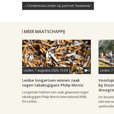
« ChristenUnie Leiden op pad met 'huiskamer'
MEER MAATSCHAPPIJ
Leiden, 7 augustus 2026, 15:59
0
Leiden, 7
Leidse longartsen winnen zaak
Voorlop
tegen tabaksgigant Philip Morris
bij Stoo
droogte
Longartsen hebben een zaak gewonnen tegen
tabaksgigant Philip Morris International (PMI).
De Stoomtr
De Leidse...
niet met 
aanhouden