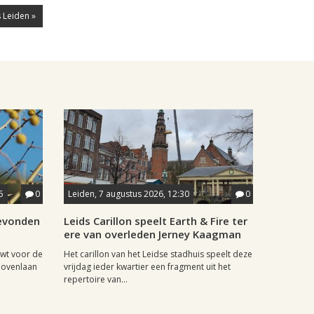
 Leiden »
5
0
Leiden, 7 augustus 2026, 12:30
0
gevonden
Leids Carillon speelt Earth & Fire ter
ere van overleden Jerney Kaagman
wt voor de
Het carillon van het Leidse stadhuis speelt deze
hovenlaan
vrijdag ieder kwartier een fragment uit het
repertoire van...