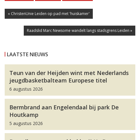
« ChristenUnie Leiden op pad met 'huiskamer'
Raadslid Marc Newsome wandelt langs stadsgrens Leiden »
LAATSTE NIEUWS
Teun van der Heijden wint met Nederlands
jeugdbasketbalteam Europese titel
6 augustus 2026
Bermbrand aan Engelendaal bij park De
Houtkamp
5 augustus 2026