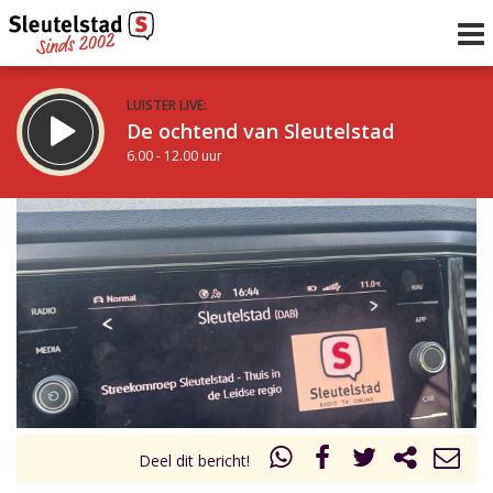
LUISTER LIVE:
De ochtend van Sleutelstad
6.00 - 12.00 uur
STRAKS:
De middag van Sleutelstad
12.00 - 18.00 uur
uur 1 van 0
Vorig uur
Volgend uur
Inklappen
Deel dit bericht!