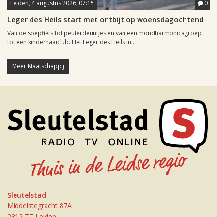
Leiden, 4 augustus 2026, 07:15
0
Leger des Heils start met ontbijt op woensdagochtend
Van de soepfiets tot peuterdeuntjes en van een mondharmonicagroep
tot een kindernaaiclub. Het Leger des Heils in...
Meer Maatschappij
Sleutelstad
Middelstegracht 87A
2312 TT Leiden