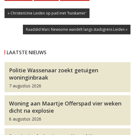
« ChristenUnie Leiden op pad met 'huiskamer'
Raadslid Marc Newsome wandelt langs stadsgrens Leiden »
LAATSTE NIEUWS
Politie Wassenaar zoekt getuigen
woninginbraak
7 augustus 2026
Woning aan Maartje Offerspad vier weken
dicht na explosie
6 augustus 2026