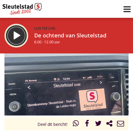
LUISTER LIVE:
De ochtend van Sleutelstad
6.00 - 12.00 uur
STRAKS:
De middag van Sleutelstad
12.00 - 18.00 uur
uur 1 van 0
Vorig uur
Volgend uur
Inklappen
Deel dit bericht!