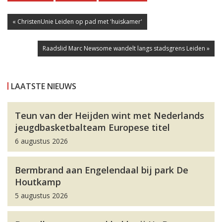
« ChristenUnie Leiden op pad met 'huiskamer'
Raadslid Marc Newsome wandelt langs stadsgrens Leiden »
LAATSTE NIEUWS
Teun van der Heijden wint met Nederlands
jeugdbasketbalteam Europese titel
6 augustus 2026
Bermbrand aan Engelendaal bij park De
Houtkamp
5 augustus 2026