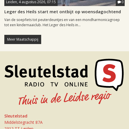
Leiden, 4 augustus 2026, 07:15
0
Leger des Heils start met ontbijt op woensdagochtend
Van de soepfiets tot peuterdeuntjes en van een mondharmonicagroep
tot een kindernaaiclub. Het Leger des Heils in...
Meer Maatschappij
Sleutelstad
Middelstegracht 87A
2312 TT Leiden