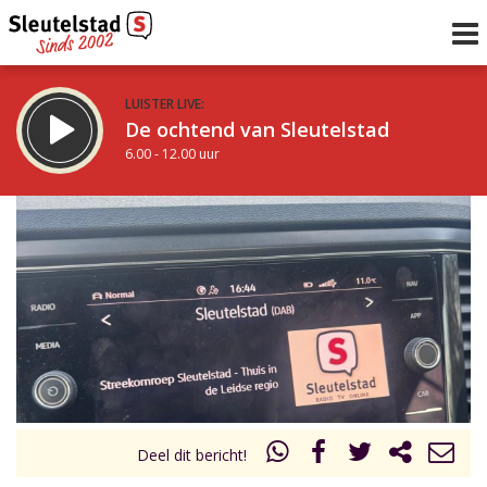
LUISTER LIVE:
De ochtend van Sleutelstad
6.00 - 12.00 uur
STRAKS:
De middag van Sleutelstad
12.00 - 18.00 uur
uur 1 van 0
Vorig uur
Volgend uur
Inklappen
Deel dit bericht!