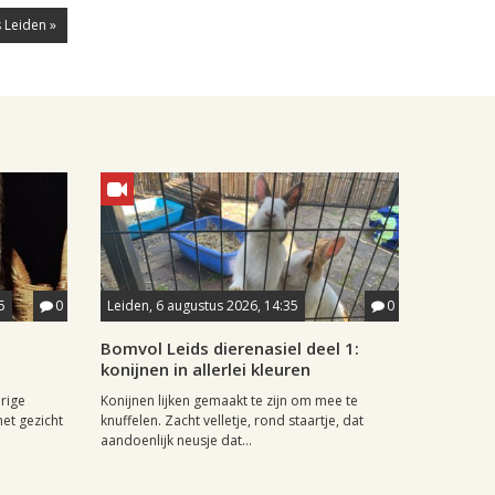
 Leiden »
5
0
Leiden, 6 augustus 2026, 14:35
0
Bomvol Leids dierenasiel deel 1:
konijnen in allerlei kleuren
rige
Konijnen lijken gemaakt te zijn om mee te
het gezicht
knuffelen. Zacht velletje, rond staartje, dat
aandoenlijk neusje dat...