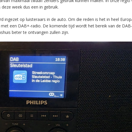
aarvan maximaal twaalf zenders gebruik kunnen maken. In onze regio
s deze week dus een in gebruik.
ingezet op luisteraars in de auto. Om die reden is het in heel Europ
en met een DAB+-radio. De komende tijd wordt het bereik van de DAB
huis beter te ontvangen zullen zijn.