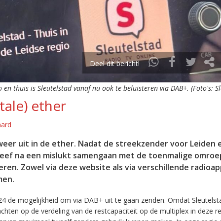
Deel dit bericht!
o en thuis is Sleutelstad vanaf nu ook te beluisteren via DAB+. (Foto's: S
tale) ether
aard
eer uit in de ether. Nadat de streekzender voor Leiden 
leef na een mislukt samengaan met de toenmalige omroep
eren. Zowel via deze website als via verschillende radioa
men.
24 de mogelijkheid om via DAB+ uit te gaan zenden. Omdat Sleutelst
en op de verdeling van de restcapaciteit op de multiplex in deze re