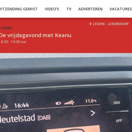
UITZENDING GEMIST
VIDEO’S
TV
ADVERTEREN
VACATURE
LEIDEN
·
LEIDERDORP
·
STRAKS:
De vrijdagavond met Keanu
18.00 - 19.00 uur