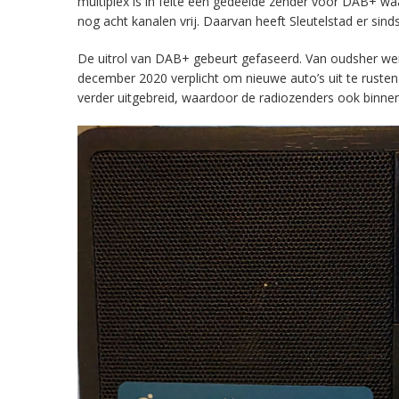
multiplex is in feite een gedeelde zender voor DAB+ w
nog acht kanalen vrij. Daarvan heeft Sleutelstad er sind
De uitrol van DAB+ gebeurt gefaseerd. Van oudsher werd 
december 2020 verplicht om nieuwe auto’s uit te rust
verder uitgebreid, waardoor de radiozenders ook binnens