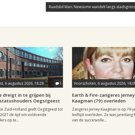
Raadslid Marc Newsome wandelt langs stadsgrens
t, 6 augustus 2026, 18:28
1
Voorschoten, 6 augustus 2026, 18:0
 dreigt in te grijpen bij
Earth & Fire-zangeres Jerney
statushouders Oegstgeest
Kaagman (79) overleden
ie Zuid-Holland geeft Oegstgeest tot
Zangeres Jerney Kaagman is op 79-ja
i 2027 de tijd om voldoende
leeftijd overleden. Ze was jarenlang 
ers op te...
van de succesvolle...