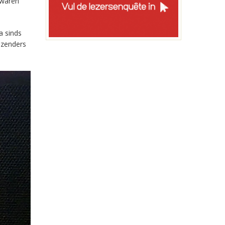
 waren
a sinds
-zenders