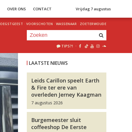
S
OVER ONS
CONTACT
Vrijdag 7 augustus
OEGSTGEEST
·
VOORSCHOTEN
·
WASSENAAR
·
ZOETERWOUDE
TIPS?!
·
Je luistert nu naar
uur 1 van 0
LAATSTE NIEUWS
«
Vorig uur
Volgend uur
»
Leids Carillon speelt Earth
& Fire ter ere van
overleden Jerney Kaagman
7 augustus 2026
Burgemeester sluit
coffeeshop De Eerste