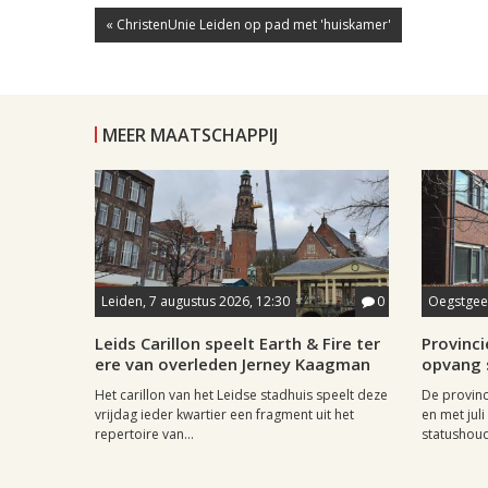
« ChristenUnie Leiden op pad met 'huiskamer'
MEER MAATSCHAPPIJ
Leiden, 7 augustus 2026, 12:30
0
Oegstgees
Leids Carillon speelt Earth & Fire ter
Provincie
ere van overleden Jerney Kaagman
opvang 
Het carillon van het Leidse stadhuis speelt deze
De provinc
vrijdag ieder kwartier een fragment uit het
en met jul
repertoire van...
statushoud