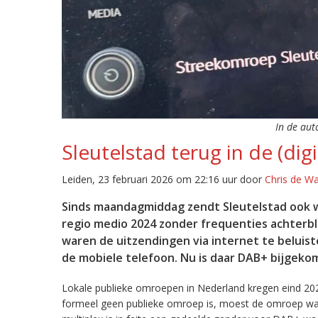
In de aut
Sleutelstad terug in de (digi
Leiden, 23 februari 2026 om 22:16 uur door
Chris de W
Sinds maandagmiddag zendt Sleutelstad ook w
regio medio 2024 zonder frequenties achterb
waren de uitzendingen via internet te beluist
de mobiele telefoon. Nu is daar DAB+ bijgeko
Lokale publieke omroepen in Nederland kregen eind 20
formeel geen publieke omroep is, moest de omroep wacht