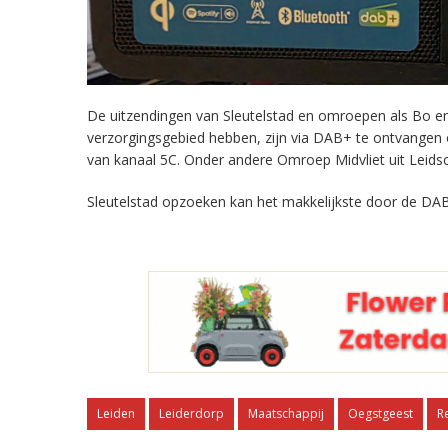
De uitzendingen van Sleutelstad en omroepen als Bo en 
verzorgingsgebied hebben, zijn via DAB+ te ontvangen
van kanaal 5C. Onder andere Omroep Midvliet uit Leids
Sleutelstad opzoeken kan het makkelijkste door de DAB
Leiden
Leiderdorp
Maatschappij
Oegstgeest
R