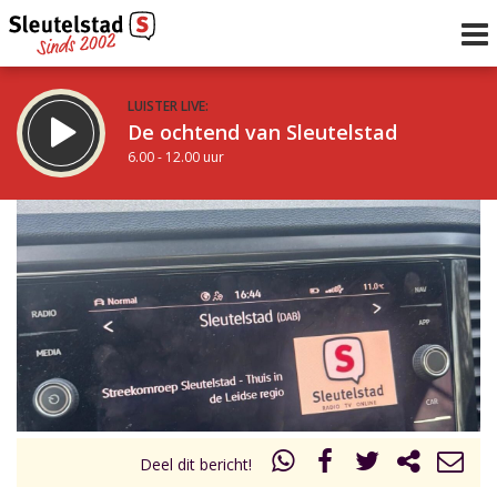
LUISTER LIVE:
De ochtend van Sleutelstad
6.00 - 12.00 uur
STRAKS:
De middag van Sleutelstad
12.00 - 17.00 uur
uur 1 van 0
Vorig uur
Volgend uur
Inklappen
Deel dit bericht!